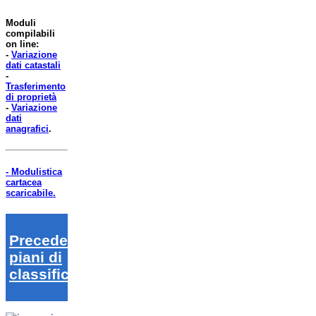
Moduli
compilabili
on line:
-
Variazione
dati catastali
-
Trasferimento
di proprietà
-
Variazione
dati
anagrafici
.
- Modulistica
cartacea
scaricabile.
Precedenti
piani di
classifica