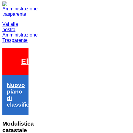
Vai alla
nostra
Amministrazione
Trasparente
Elezioni 2026
Nuovo
piano
di
classifica
Modulistica
catastale