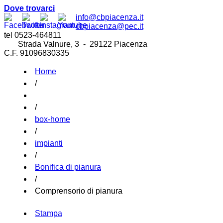
Dove trovarci
info@cbpiacenza.it
cbpiacenza@pec.it
tel 0523-464811
Strada Valnure, 3 - 29122 Piacenza
C.F. 91096830335
Home
/
/
box-home
/
impianti
/
Bonifica di pianura
/
Comprensorio di pianura
Stampa