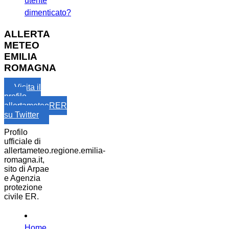
utente
dimenticato?
ALLERTA
METEO
EMILIA
ROMAGNA
Visita il
profilo
allertameteoRER
su Twitter
Profilo
ufficiale di
allertameteo.regione.emilia-
romagna.it,
sito di Arpae
e Agenzia
protezione
civile ER.
Home