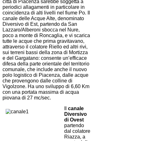
città di Piacenza sarebbe soggetta a
periodici allagamenti in particolare in
coincidenza di alti livelli nel fiume Po. Il
canale delle Acque Alte, denominato
Diversivo di Est, partendo da San
Lazzaro/Alberoni sbocca nel Nure,
poco a monte di Roncaglia, e vi scarica
tutte le acque che prima gravitavano,
attraverso il colatore Riello ed altri rivi,
sui terreni bassi della zona di Mortizza
e del Gargatano: consente un’efficace
difesa della parte orientale del territorio
comunale, che include anche il nuovo
polo logistico di Piacenza, dalle acque
che provengono dalle colline di
Vigolzone. Ha uno sviluppo di 6,60 Km
con una portata massima di acqua
piovana di 27 mc/sec.
Il
canale
Diversivo
di Ovest
partendo
dal colatore
Riazza, a