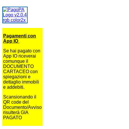
Pagamenti con
App IO
Se hai pagato con
App IO riceverai
comunque il
DOCUMENTO
CARTACEO con
spiegazioni e
dettaglio immobili
e addebiti.
Scansionando il
QR code del
Documento/Avviso
risulterà GIA
PAGATO