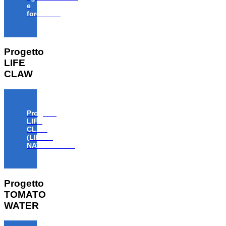
e
forestale”
Progetto
LIFE
CLAW
Progetto
LIFE
CLAW
(LIFE18
NAT/IT/000806)
Progetto
TOMATO
WATER