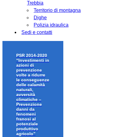
Trebbia
Territorio di montagna
Dighe
Polizia idraulica
Sedi e contatti
PSR 2014-2020
“Investimenti in
azioni di
prevenzione
volte a ridurre
le conseguenze
delle calamità
naturali,
avversità
climatiche –
Prevenzione
danni da
fenomeni
franosi al
potenziale
produttivo
agricolo”