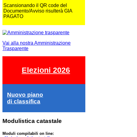
Scansionando il QR code del
Documento/Avviso risulterà GIA
PAGATO
Vai alla nostra Amministrazione
Trasparente
Elezioni 2026
Nuovo piano
di classifica
Modulistica catastale
Moduli compilabili on line: