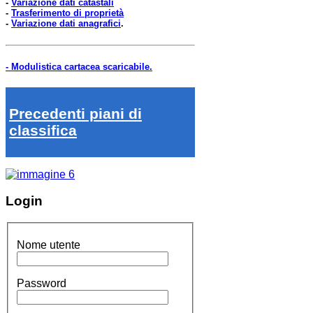
-
Variazione dati catastali
-
Trasferimento di proprietà
-
Variazione dati anagrafici
.
- Modulistica cartacea scaricabile.
Precedenti piani di
classifica
Login
Nome utente
Password