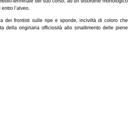
 medio-terminale del suo corso, ad un disordine morfologico
 entro l’alveo.
a dei frontisti sulle ripe e sponde, inciviltà di coloro che
ta della originaria officiosità allo smaltimento delle piene