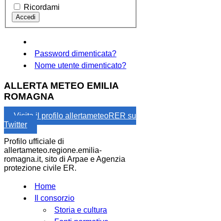
Ricordami
Password dimenticata?
Nome utente dimenticato?
ALLERTA METEO EMILIA
ROMAGNA
Visita il profilo allertameteoRER su
Twitter
Profilo ufficiale di
allertameteo.regione.emilia-
romagna.it, sito di Arpae e Agenzia
protezione civile ER.
Home
Il consorzio
Storia e cultura