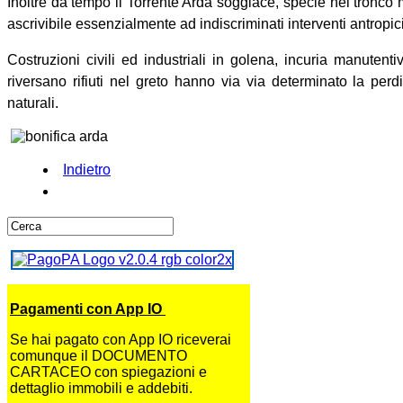
Inoltre da tempo il Torrente Arda soggiace, specie nel tronco
ascrivibile essenzialmente ad indiscriminati interventi antropici
Costruzioni civili ed industriali in golena, incuria manutentiv
riversano rifiuti nel greto hanno via via determinato la perdi
naturali.
Indietro
Pagamenti con App IO
Se hai pagato con App IO riceverai
comunque il DOCUMENTO
CARTACEO con spiegazioni e
dettaglio immobili e addebiti.