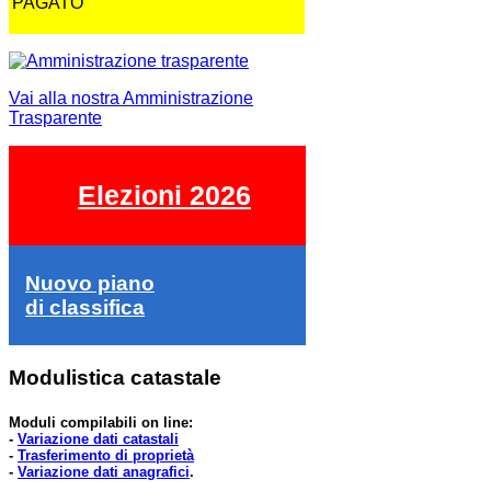
PAGATO
Vai alla nostra Amministrazione
Trasparente
Elezioni 2026
Nuovo piano
di classifica
Modulistica catastale
Moduli compilabili on line:
-
Variazione dati catastali
-
Trasferimento di proprietà
-
Variazione dati anagrafici
.