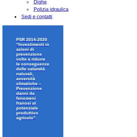
Dighe
Polizia idraulica
Sedi e contatti
PSR 2014-2020
“Investimenti in
azioni di
prevenzione
volte a ridurre
le conseguenze
delle calamità
naturali,
avversità
climatiche –
Prevenzione
danni da
fenomeni
franosi al
potenziale
produttivo
agricolo”