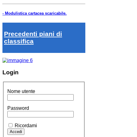
- Modulistica cartacea scaricabile.
Precedenti piani di
classifica
Login
Nome utente
Password
Ricordami