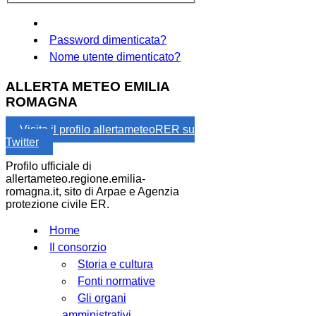
Password dimenticata?
Nome utente dimenticato?
ALLERTA METEO EMILIA
ROMAGNA
Visita il profilo allertameteoRER su
Twitter
Profilo ufficiale di
allertameteo.regione.emilia-
romagna.it, sito di Arpae e Agenzia
protezione civile ER.
Home
Il consorzio
Storia e cultura
Fonti normative
Gli organi
amministrativi