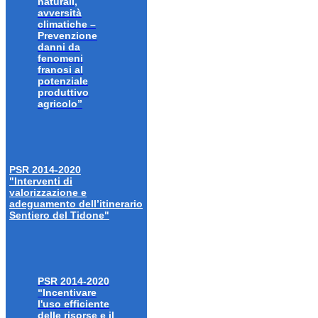
naturali,
avversità
climatiche –
Prevenzione
danni da
fenomeni
franosi al
potenziale
produttivo
agricolo”
PSR 2014-2020
"Interventi di
valorizzazione e
adeguamento dell’itinerario
Sentiero del Tidone"
PSR 2014-2020
“Incentivare
l'uso efficiente
delle risorse e il