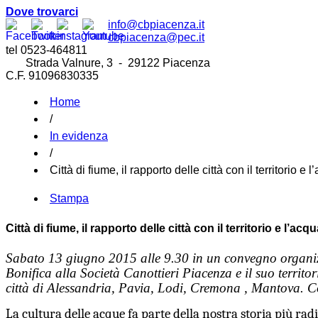
Dove trovarci
info@cbpiacenza.it
cbpiacenza@pec.it
tel 0523-464811
Strada Valnure, 3 - 29122 Piacenza
C.F. 91096830335
Home
/
In evidenza
/
Città di fiume, il rapporto delle città con il territorio e 
Stampa
Città di fiume, il rapporto delle città con il territorio e l’acq
Sabato 13 giugno 2015 alle 9.30 in un convegno organizz
Bonifica alla Società Canottieri Piacenza e il suo territ
città di Alessandria, Pavia, Lodi, Cremona , Mantova. Co
La cultura delle acque fa parte della nostra storia più radi