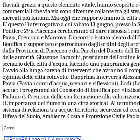
fluviali, grazie a questo elemento vitale, hanno scoperto e
commerciali che via via sono divenute collante tra gli stess
mercati più lontani. Ma oggi che rapporto hanno le città co
E’ questo l’interrogativo a cui sabato 13 giugno, presso la S
Pontiere 29 a Piacenza cercheranno di dare risposta i rapp
Pavia, Cremona e Mantova. L’incontro è stato ideato dall’O
Bonifica e supportato e patrocinato dagli ordini degli arc
dalla Provincia di Piacenza e dai Parchi del Ducato dell’Emi
delle autorità, Giuseppe Baracchi, presidente dell’ordine l
scenario delle città d’acqua, facendo una panoramica gener
l’avvio alla lunga catena di interventi che avranno il comp
ognuna delle città coinvolte. Dapprima interverrà Alessan
Pavia (Pavia i corsi d’acqua, scenari e riflessioni), Lodi (
acque: i programmi del Consorzio di Bonifica per #italiasi
Padano di Cremona dalla sua formazione alla valorizzazion
(L’importanza del fiume in una città storica). Al termine
sistema di relazioni tra acque, territorio, sicurezza ed eco
Difesa del Suolo, Ambiente, Costa e Protezione Civile Paola