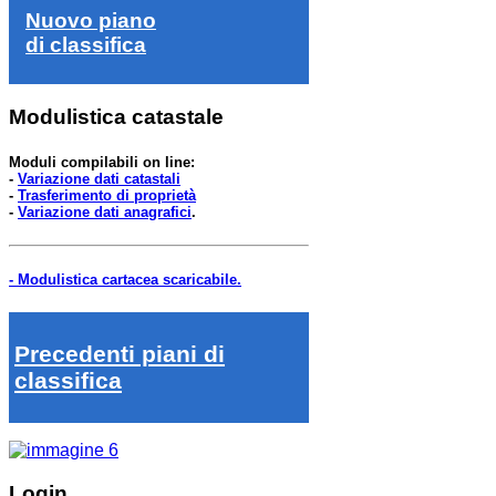
Nuovo piano
di classifica
Modulistica catastale
Moduli compilabili on line:
-
Variazione dati catastali
-
Trasferimento di proprietà
-
Variazione dati anagrafici
.
- Modulistica cartacea scaricabile.
Precedenti piani di
classifica
Login