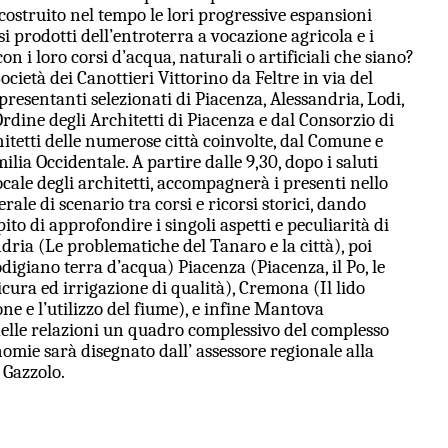
 costruito nel tempo le lori progressive espansioni
i prodotti dell’entroterra a vocazione agricola e i
n i loro corsi d’acqua, naturali o artificiali che siano?
ocietà dei Canottieri Vittorino da Feltre in via del
resentanti selezionati di Piacenza, Alessandria, Lodi,
rdine degli Architetti di Piacenza e dal Consorzio di
hitetti delle numerose città coinvolte, dal Comune e
lia Occidentale. A partire dalle 9,30, dopo i saluti
ocale degli architetti, accompagnerà i presenti nello
ale di scenario tra corsi e ricorsi storici, dando
ito di approfondire i singoli aspetti e peculiarità di
dria (Le problematiche del Tanaro e la città), poi
Lodigiano terra d’acqua) Piacenza (Piacenza, il Po, le
cura ed irrigazione di qualità), Cremona (Il lido
e e l’utilizzo del fiume), e infine Mantova
 delle relazioni un quadro complessivo del complesso
nomie sarà disegnato dall’ assessore regionale alla
 Gazzolo.