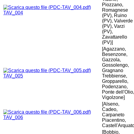
Piozzano,
Romagnese
TAV_004
(PV), Ruino
(PV), Valverde
(PV), Varzi
(PV),
Zavattarello
(PV)]
[Agazzano,
Besenzone,
Gazzola,
Gossolengo,
Gragnano
TAV_005
Trebbiense,
Gropparello,
Podenzano,
Ponte dell'Olio
Vigolzone]
[Alseno,
Cadeo,
Carpaneto
TAV_006
Piacentino,
Castell'Arquato
[Bobbio,