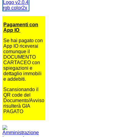
Pagamenti con
App IO
Se hai pagato con
App IO riceverai
comunque il
DOCUMENTO
CARTACEO con
spiegazioni e
dettaglio immobili
e addebiti.
Scansionando il
QR code del
Documento/Avviso
risulterà GIA
PAGATO