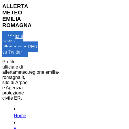
ALLERTA
METEO
EMILIA
ROMAGNA
Visita il
profilo
allertameteoRER
su Twitter
Profilo
ufficiale di
allertameteo.regione.emilia-
romagna.it,
sito di Arpae
e Agenzia
protezione
civile ER.
Home