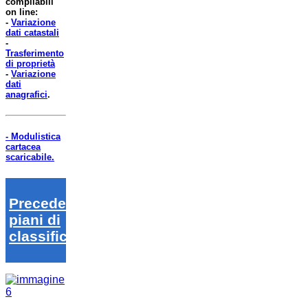
compilabili
on line:
-
Variazione
dati catastali
-
Trasferimento
di proprietà
-
Variazione
dati
anagrafici
.
- Modulistica
cartacea
scaricabile.
Precedenti
piani di
classifica