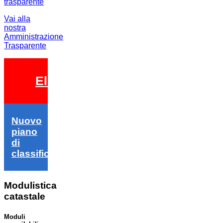
Vai alla
nostra
Amministrazione
Trasparente
Elezioni 2026
Nuovo
piano
di
classifica
Modulistica
catastale
Moduli