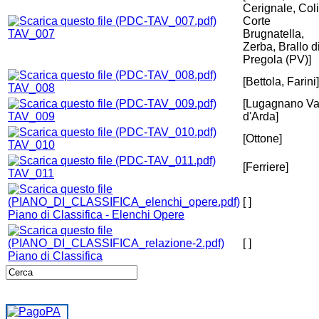
Cerignale, Coli
Corte
TAV_007
Brugnatella,
Zerba, Brallo d
Pregola (PV)]
[Bettola, Farini]
TAV_008
[Lugagnano Va
TAV_009
d'Arda]
[Ottone]
TAV_010
[Ferriere]
TAV_011
[ ]
Piano di Classifica - Elenchi Opere
[ ]
Piano di Classifica