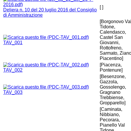
[ ]
Deliera n. 10 del 20 luglio 2016 del Consiglio
di Amministrazione
[Borgonovo Va
Tidone,
Calendasco,
Castel San
TAV_001
Giovanni,
Rottofreno,
Sarmato, Zian
Piacentino]
[Piacenza,
TAV_002
Pontenure]
[Besenzone,
Gazzola,
Gossolengo,
TAV_003
Gragnano
Trebbiense,
Gropparello]
[Caminata,
Nibbiano,
Pecorara,
Pianello Val
Tidone,