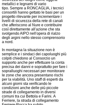
metallici e legnami di vario
tipo. Sempre a RONCAGLIA, i tecnici
consortili hanno gettato le basi per un
progetto rilevante per incrementare i
livelli di sicurezza della rete di canali
che afferiscono al Nure e contribuire
così direttamente all'azione che sta
svolgendo AIPO nell'opera di rialzo
degli argini nello stesso comprensorio
a nord.
In montagna la situazione non è
semplice e i sindaci dei capoluoghi più
colpiti chiedono al Consorzio un
supporto anche per effettuare la conta
precisa dei danni e soprattutto per fare i
sopralluoghi necessari per monitorare
le zone che ancora presentano rischi
per la viabilità. Uno staff di esperti da
alcuni giorni sta verificando le
condizioni anche delle più piccole
strade di collegamento in diversi
comuni tra cui Bettola e Farini. A
Ferriere, la strada di collegamento
Ferriere-Rocca ha subito