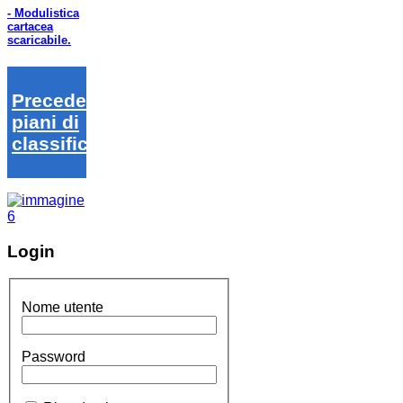
- Modulistica
cartacea
scaricabile.
Precedenti
piani di
classifica
Login
Nome utente
Password