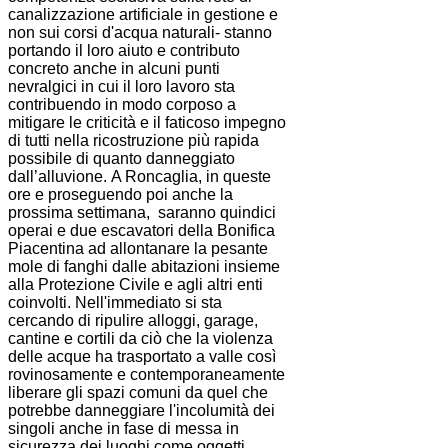
canalizzazione artificiale in gestione e
non sui corsi d'acqua naturali- stanno
portando il loro aiuto e contributo
concreto anche in alcuni punti
nevralgici in cui il loro lavoro sta
contribuendo in modo corposo a
mitigare le criticità e il faticoso impegno
di tutti nella ricostruzione più rapida
possibile di quanto danneggiato
dall’alluvione.
A Roncaglia, in queste
ore e proseguendo poi anche la
prossima settimana, saranno quindici
operai e due escavatori della Bonifica
Piacentina ad allontanare la pesante
mole di fanghi dalle abitazioni insieme
alla Protezione Civile e agli altri enti
coinvolti. Nell'immediato si sta
cercando di ripulire alloggi, garage,
cantine e cortili da ciò che la violenza
delle acque ha trasportato a valle così
rovinosamente e contemporaneamente
liberare gli spazi comuni da quel che
potrebbe danneggiare l'incolumità dei
singoli anche in fase di messa in
sicurezza dei luoghi come oggetti