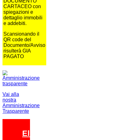
DOCUMENTO
CARTACEO con
spiegazioni e
dettaglio immobili
e addebiti.
Scansionando il
QR code del
Documento/Avviso
risulterà GIA
PAGATO
Vai alla
nostra
Amministrazione
Trasparente
Elezioni 2026