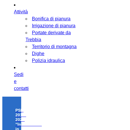
Attività
Bonifica di pianura
Irrigazione di pianura
Portate derivate da
Trebbia
Territorio di montagna
Dighe
Polizia idraulica
Sedi
e
contatti
PSR
2014-
2020
“Investimenti
in