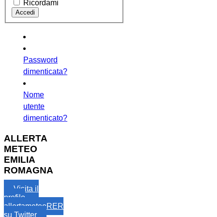
Ricordami
Password
dimenticata?
Nome
utente
dimenticato?
ALLERTA
METEO
EMILIA
ROMAGNA
Visita il
profilo
allertameteoRER
su Twitter