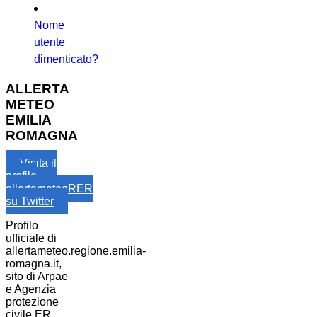
Nome
utente
dimenticato?
ALLERTA
METEO
EMILIA
ROMAGNA
Visita il
profilo
allertameteoRER
su Twitter
Profilo
ufficiale di
allertameteo.regione.emilia-
romagna.it,
sito di Arpae
e Agenzia
protezione
civile ER.