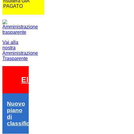
risulterà GIA
PAGATO
Vai alla
nostra
Amministrazione
Trasparente
Elezioni 2026
Nuovo
piano
di
classifica