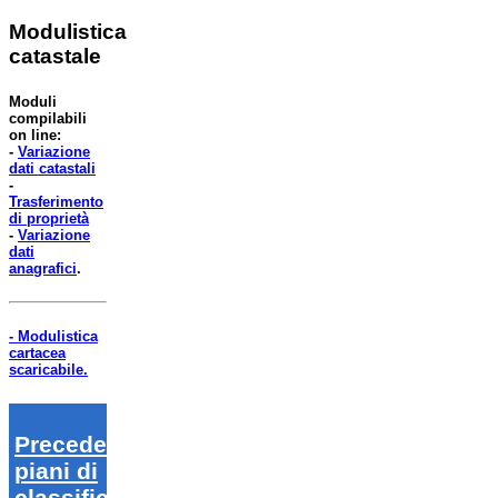
Modulistica
catastale
Moduli
compilabili
on line:
-
Variazione
dati catastali
-
Trasferimento
di proprietà
-
Variazione
dati
anagrafici
.
- Modulistica
cartacea
scaricabile.
Precedenti
piani di
classifica