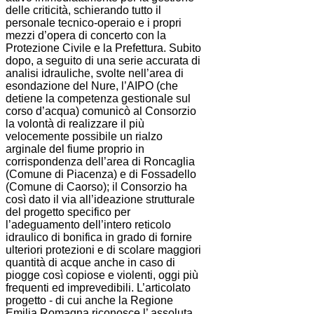
delle criticità, schierando tutto il
personale tecnico-operaio e i propri
mezzi d’opera di concerto con la
Protezione Civile e la Prefettura. Subito
dopo, a seguito di una serie accurata di
analisi idrauliche, svolte nell’area di
esondazione del Nure, l’AIPO (che
detiene la competenza gestionale sul
corso d’acqua) comunicò al Consorzio
la volontà di realizzare il più
velocemente possibile un rialzo
arginale del fiume proprio in
corrispondenza dell’area di Roncaglia
(Comune di Piacenza) e di Fossadello
(Comune di Caorso); il Consorzio ha
così dato il via all’ideazione strutturale
del progetto specifico per
l’adeguamento dell’intero reticolo
idraulico di bonifica in grado di fornire
ulteriori protezioni e di scolare maggiori
quantità di acque anche in caso di
piogge così copiose e violenti, oggi più
frequenti ed imprevedibili. L’articolato
progetto - di cui anche la Regione
Emilia Romagna riconosce l’ assoluta