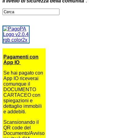
il livello di sicurezza della comunità
”.
Pagamenti con
App IO
Se hai pagato con
App IO riceverai
comunque il
DOCUMENTO
CARTACEO con
spiegazioni e
dettaglio immobili
e addebiti.
Scansionando il
QR code del
Documento/Avviso