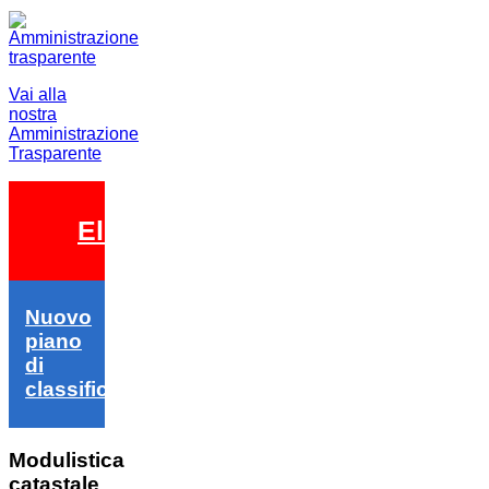
Vai alla
nostra
Amministrazione
Trasparente
Elezioni 2026
Nuovo
piano
di
classifica
Modulistica
catastale