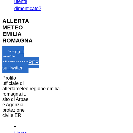
utente
dimenticato?
ALLERTA
METEO
EMILIA
ROMAGNA
Visita il
profilo
allertameteoRER
su Twitter
Profilo
ufficiale di
allertameteo.regione.emilia-
romagna.it,
sito di Arpae
e Agenzia
protezione
civile ER.