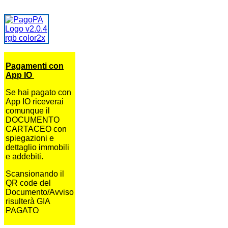
Pagamenti con
App IO
Se hai pagato con
App IO riceverai
comunque il
DOCUMENTO
CARTACEO con
spiegazioni e
dettaglio immobili
e addebiti.
Scansionando il
QR code del
Documento/Avviso
risulterà GIA
PAGATO