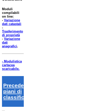
Moduli
compilabili
on line:
-
Variazione
dati catastali
-
Trasferimento
di proprietà
-
Variazione
dati
anagrafici
.
- Modulistica
cartacea
scaricabile.
Precedenti
piani di
classifica