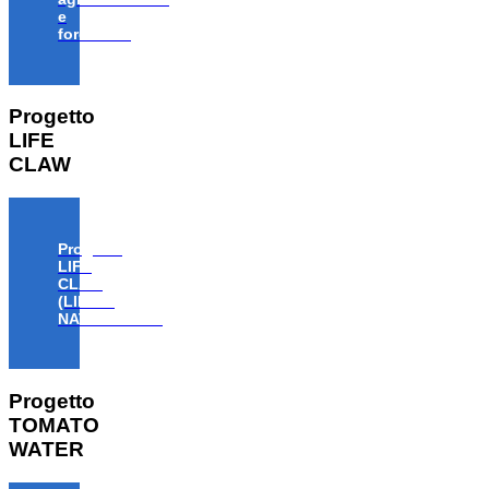
e
forestale”
Progetto
LIFE
CLAW
Progetto
LIFE
CLAW
(LIFE18
NAT/IT/000806)
Progetto
TOMATO
WATER