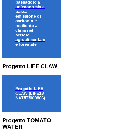
passaggio a
un'economia a
bassa
emissione di
carbonio e
resiliente al
clima nel
settore
agroalimentare
e forestale”
Progetto LIFE CLAW
Progetto LIFE
CLAW (LIFE18
NAT/IT/000806)
Progetto TOMATO
WATER