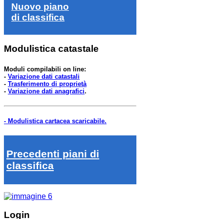
Nuovo piano
di classifica
Modulistica catastale
Moduli compilabili on line:
-
Variazione dati catastali
-
Trasferimento di proprietà
-
Variazione dati anagrafici
.
- Modulistica cartacea scaricabile.
Precedenti piani di
classifica
Login