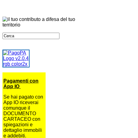
Pagamenti con
App IO
Se hai pagato con
App IO riceverai
comunque il
DOCUMENTO
CARTACEO con
spiegazioni e
dettaglio immobili
e addebiti.