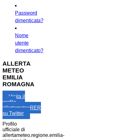
Password
dimenticata?
Nome
utente
dimenticato?
ALLERTA
METEO
EMILIA
ROMAGNA
Visita il
profilo
allertameteoRER
su Twitter
Profilo
ufficiale di
allertameteo.regione.emilia-