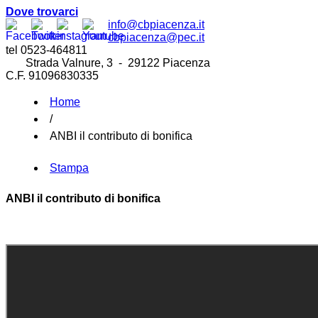
Dove trovarci
info@cbpiacenza.it
cbpiacenza@pec.it
tel 0523-464811
Strada Valnure, 3 - 29122 Piacenza
C.F. 91096830335
Home
/
ANBI il contributo di bonifica
Stampa
ANBI il contributo di bonifica