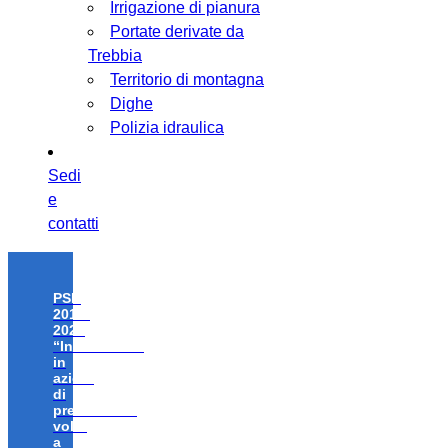
Irrigazione di pianura
Portate derivate da
Trebbia
Territorio di montagna
Dighe
Polizia idraulica
Sedi
e
contatti
PSR
2014-
2020
“Investimenti
in
azioni
di
prevenzione
volte
a