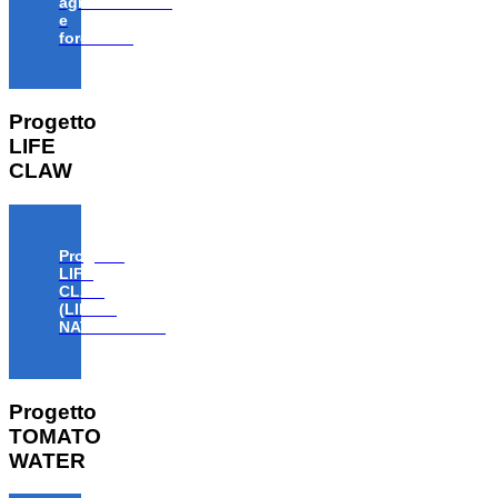
agroalimentare
e
forestale”
Progetto
LIFE
CLAW
Progetto
LIFE
CLAW
(LIFE18
NAT/IT/000806)
Progetto
TOMATO
WATER