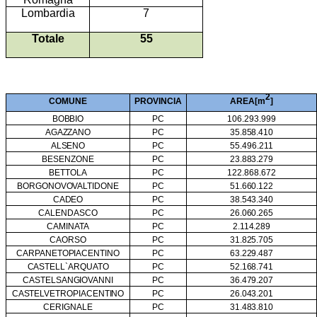
Lombardia
7
Totale
55
2
COM
UN
E
PRO
V
I
N
CI
A
A
REA
[
m
]
BOBBIO
PC
106.293.999
AGAZZANO
PC
35.858.410
ALSENO
PC
55.496.211
BESENZONE
PC
23.883.279
BETTOLA
PC
122.868.672
BORGONOVO
VAL
TIDONE
PC
51.660.122
CADEO
PC
38.543.340
CALENDASCO
PC
26.060.265
CAMINATA
PC
2.114.289
CAORSO
PC
31.825.705
CARPANETO
PIACENTINO
PC
63.229.487
CASTELL`ARQUATO
PC
52.168.741
CASTEL
SAN
GIOVANNI
PC
36.479.207
CASTELVETRO
PIACENTINO
PC
26.043.201
CERIGNALE
PC
31.483.810