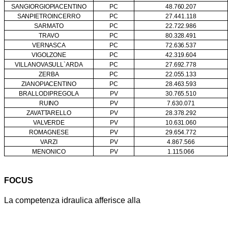
SAN
GIORGIO
PIACENTINO
PC
48.760.207
SAN
PIETROINCERRO
PC
27.441.118
SARMATO
PC
22.722.986
TRAVO
PC
80.328.491
VERNASCA
PC
72.636.537
VIGOLZONE
PC
42.319.604
VILLANOVA
SULL`ARDA
PC
27.692.778
ZERBA
PC
22.055.133
ZIANO
PIACENTINO
PC
28.463.593
BRALLO
DI
PREGOLA
PV
30.765.510
RUINO
PV
7.630.071
ZAVATTARELLO
PV
28.378.292
VALVERDE
PV
10.631.060
ROMAGNESE
PV
29.654.772
VARZI
PV
4.867.566
MENONICO
PV
1.115.066
FOCUS
L
a competenza idraulica afferisce alla