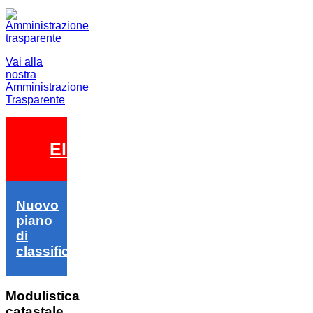
Vai alla
nostra
Amministrazione
Trasparente
Elezioni 2026
Nuovo
piano
di
classifica
Modulistica
catastale