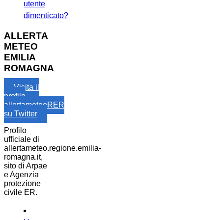
utente
dimenticato?
ALLERTA
METEO
EMILIA
ROMAGNA
Visita il
profilo
allertameteoRER
su Twitter
Profilo
ufficiale di
allertameteo.regione.emilia-
romagna.it,
sito di Arpae
e Agenzia
protezione
civile ER.