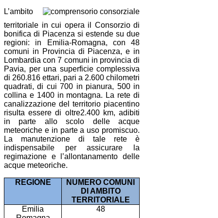
L’ambito
territoriale in cui opera il Consorzio di
bonifica di Piacenza si estende su due
regioni: in Emilia-Romagna, con 48
comuni in Provincia di Piacenza, e in
Lombardia con 7 comuni in provincia di
Pavia, per una superficie complessiva
di 260.816 ettari, pari a 2.600 chilometri
quadrati, di cui 700 in pianura, 500 in
collina e 1400 in montagna. La rete di
canalizzazione del territorio piacentino
risulta essere di oltre2.400 km, adibiti
in parte allo scolo delle acque
meteoriche e in parte a uso promiscuo.
La manutenzione di tale rete è
indispensabile per assicurare la
regimazione e l’allontanamento delle
acque meteoriche.
REGIONE
NUMERO COMUNI
DI AMBITO
TERRITORIALE
Emilia
48
Romagna