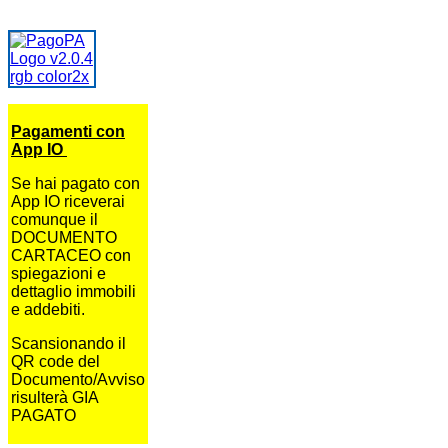
Pagamenti con
App IO
Se hai pagato con
App IO riceverai
comunque il
DOCUMENTO
CARTACEO con
spiegazioni e
dettaglio immobili
e addebiti.
Scansionando il
QR code del
Documento/Avviso
risulterà GIA
PAGATO