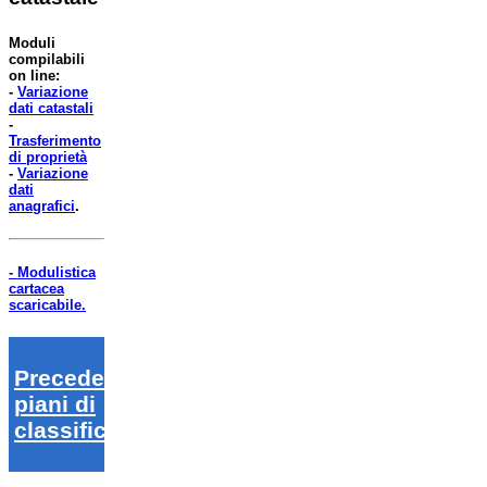
Moduli
compilabili
on line:
-
Variazione
dati catastali
-
Trasferimento
di proprietà
-
Variazione
dati
anagrafici
.
- Modulistica
cartacea
scaricabile.
Precedenti
piani di
classifica