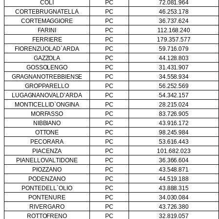
COLI
PC
72.081.964
CORTE
BRUGNATELLA
PC
46.253.178
CORTEMAGGIORE
PC
36.737.624
FARINI
PC
112.168.240
FERRIERE
PC
179.357.577
FIORENZUOLA
D`ARDA
PC
59.716.079
GAZZOLA
PC
44.128.803
GOSSOLENGO
PC
31.431.907
GRAGNANO
TREBBIENSE
PC
34.558.934
GROPPARELLO
PC
56.252.569
LUGAGNANO
VALD’ARDA
PC
54.342.157
MONTICELLI
D`ONGINA
PC
28.215.024
MORFASSO
PC
83.726.905
NIBBIANO
PC
43.916.172
OTTONE
PC
98.245.984
PECORARA
PC
53.616.443
PIACENZA
PC
101.682.023
PIANELLO
VAL
TIDONE
PC
36.366.604
PIOZZANO
PC
43.548.871
PODENZANO
PC
44.519.188
PONTE
DELL`OLIO
PC
43.888.315
PONTENURE
PC
34.030.084
RIVERGARO
PC
43.726.380
ROTTOFRENO
PC
32.819.057