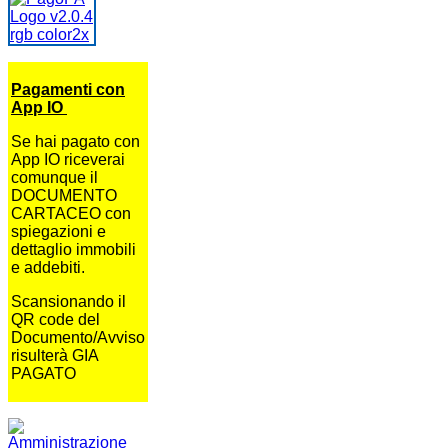
Pagamenti con
App IO
Se hai pagato con
App IO riceverai
comunque il
DOCUMENTO
CARTACEO con
spiegazioni e
dettaglio immobili
e addebiti.
Scansionando il
QR code del
Documento/Avviso
risulterà GIA
PAGATO