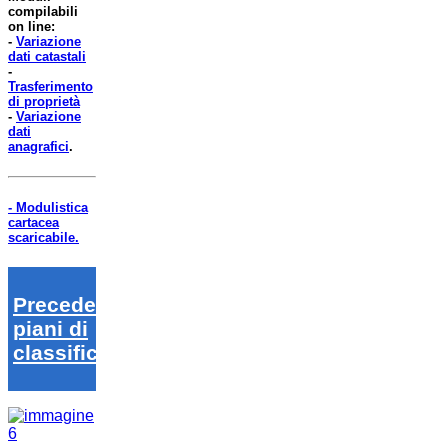
compilabili
on line:
-
Variazione
dati catastali
-
Trasferimento
di proprietà
-
Variazione
dati
anagrafici
.
- Modulistica
cartacea
scaricabile.
Precedenti
piani di
classifica