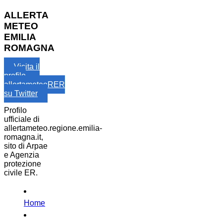
ALLERTA
METEO
EMILIA
ROMAGNA
Visita il
profilo
allertameteoRER
su Twitter
Profilo
ufficiale di
allertameteo.regione.emilia-
romagna.it,
sito di Arpae
e Agenzia
protezione
civile ER.
Home