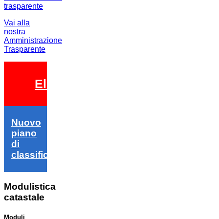
Vai alla
nostra
Amministrazione
Trasparente
Elezioni 2026
Nuovo
piano
di
classifica
Modulistica
catastale
Moduli