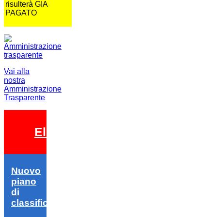
risulterà GIA
PAGATO
Vai alla
nostra
Amministrazione
Trasparente
Elezioni 2026
Nuovo
piano
di
classifica