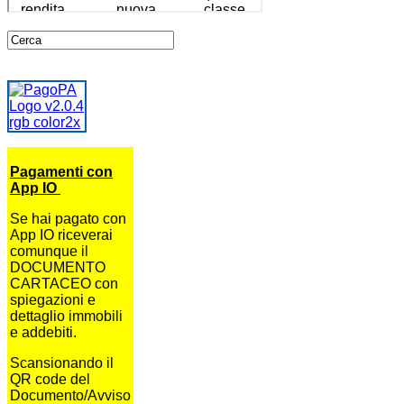
Pagamenti con
App IO
Se hai pagato con
App IO riceverai
comunque il
DOCUMENTO
CARTACEO con
spiegazioni e
dettaglio immobili
e addebiti.
Scansionando il
QR code del
Documento/Avviso