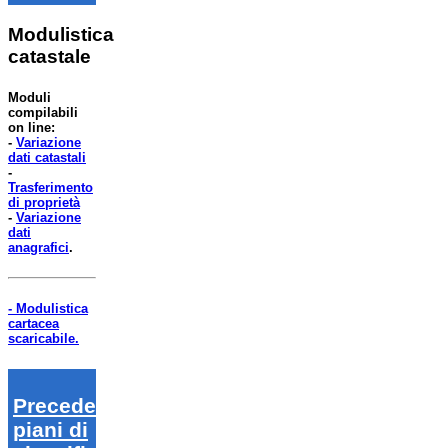
Modulistica
catastale
Moduli
compilabili
on line:
-
Variazione
dati catastali
-
Trasferimento
di proprietà
-
Variazione
dati
anagrafici
.
- Modulistica
cartacea
scaricabile.
Precedenti
piani di