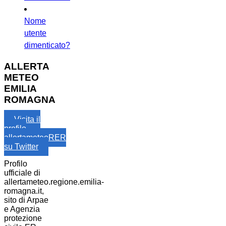
Nome
utente
dimenticato?
ALLERTA
METEO
EMILIA
ROMAGNA
Visita il
profilo
allertameteoRER
su Twitter
Profilo
ufficiale di
allertameteo.regione.emilia-
romagna.it,
sito di Arpae
e Agenzia
protezione