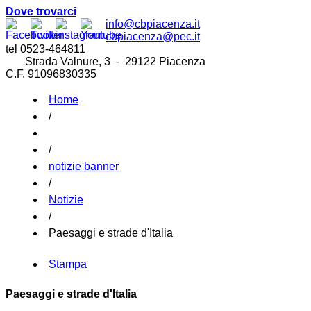
Dove trovarci
info@cbpiacenza.it
cbpiacenza@pec.it
tel 0523-464811
Strada Valnure, 3 - 29122 Piacenza
C.F. 91096830335
Home
/
/
notizie banner
/
Notizie
/
Paesaggi e strade d'Italia
Stampa
Paesaggi e strade d'Italia