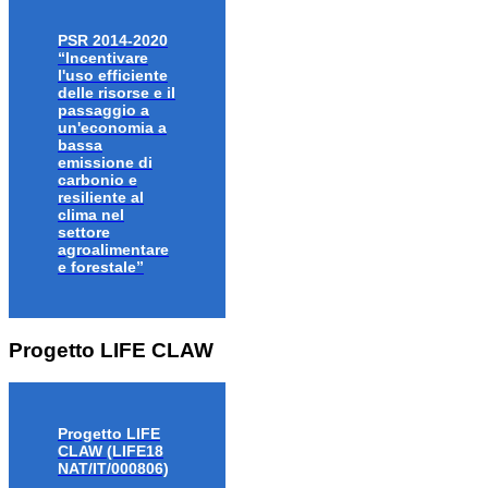
PSR 2014-2020
“Incentivare
l'uso efficiente
delle risorse e il
passaggio a
un'economia a
bassa
emissione di
carbonio e
resiliente al
clima nel
settore
agroalimentare
e forestale”
Progetto LIFE CLAW
Progetto LIFE
CLAW (LIFE18
NAT/IT/000806)