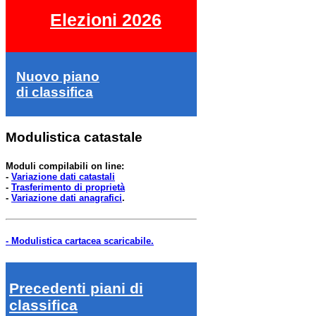
Elezioni 2026
Nuovo piano
di classifica
Modulistica catastale
Moduli compilabili on line:
-
Variazione dati catastali
-
Trasferimento di proprietà
-
Variazione dati anagrafici
.
- Modulistica cartacea scaricabile.
Precedenti piani di
classifica