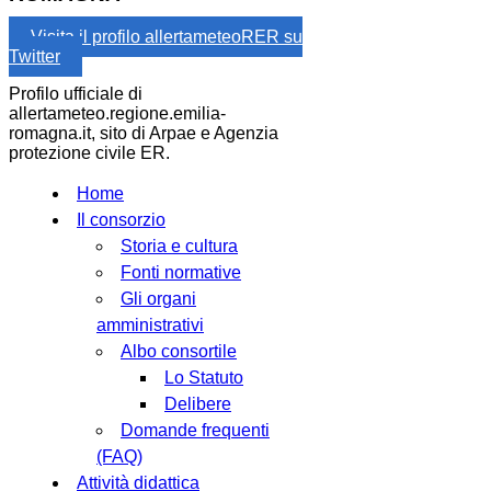
Visita il profilo allertameteoRER su
Twitter
Profilo ufficiale di
allertameteo.regione.emilia-
romagna.it, sito di Arpae e Agenzia
protezione civile ER.
Home
Il consorzio
Storia e cultura
Fonti normative
Gli organi
amministrativi
Albo consortile
Lo Statuto
Delibere
Domande frequenti
(FAQ)
Attività didattica