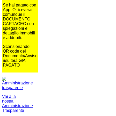
Se hai pagato con
App IO riceverai
comunque il
DOCUMENTO
CARTACEO con
spiegazioni e
dettaglio immobili
e addebiti.
Scansionando il
QR code del
Documento/Avviso
risulterà GIA
PAGATO
Vai alla
nostra
Amministrazione
Trasparente