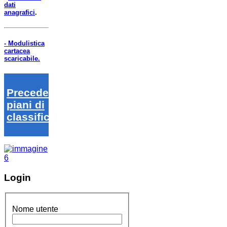
dati
anagrafici
.
- Modulistica
cartacea
scaricabile.
Precedenti
piani di
classifica
Login
Nome utente