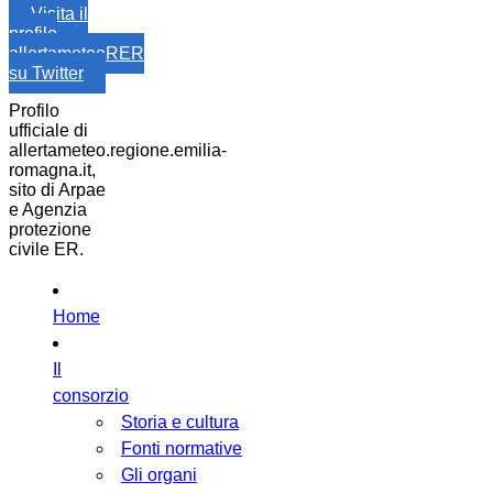
Visita il
profilo
allertameteoRER
su Twitter
Profilo
ufficiale di
allertameteo.regione.emilia-
romagna.it,
sito di Arpae
e Agenzia
protezione
civile ER.
Home
Il
consorzio
Storia e cultura
Fonti normative
Gli organi