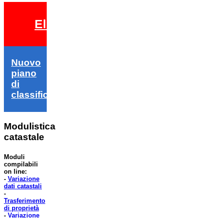
Elezioni 2026
Nuovo
piano
di
classifica
Modulistica
catastale
Moduli
compilabili
on line:
-
Variazione
dati catastali
-
Trasferimento
di proprietà
-
Variazione