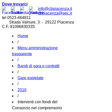
Dove trovarci
info@cbpiacenza.it
cbpiacenza@pec.it
tel 0523-464811
Strada Valnure, 3 - 29122 Piacenza
C.F. 91096830335
Home
/
Menu amministrazione
trasparente
/
Bandi di gara e contratti
/
Gare espletate
/
2016
/
Interventi con fondi del
Consorzio nel comprensorio