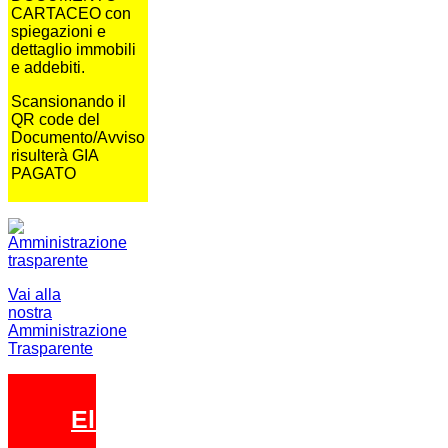
CARTACEO con
spiegazioni e
dettaglio immobili
e addebiti.
Scansionando il
QR code del
Documento/Avviso
risulterà GIA
PAGATO
Vai alla
nostra
Amministrazione
Trasparente
Elezioni 2026