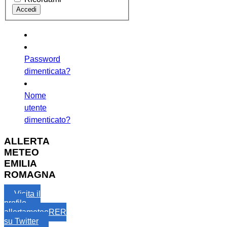
Password
dimenticata?
Nome
utente
dimenticato?
ALLERTA
METEO
EMILIA
ROMAGNA
Visita il
profilo
allertameteoRER
su Twitter