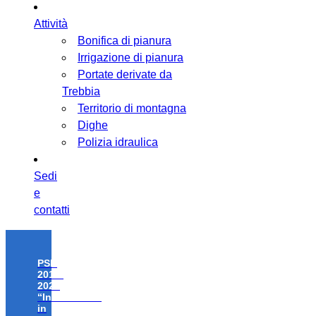
Attività
Bonifica di pianura
Irrigazione di pianura
Portate derivate da
Trebbia
Territorio di montagna
Dighe
Polizia idraulica
Sedi
e
contatti
PSR
2014-
2020
“Investimenti
in