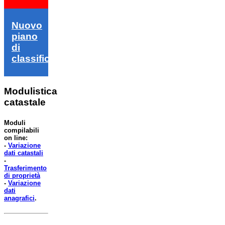
Nuovo
piano
di
classifica
Modulistica
catastale
Moduli
compilabili
on line:
-
Variazione
dati catastali
-
Trasferimento
di proprietà
-
Variazione
dati
anagrafici
.