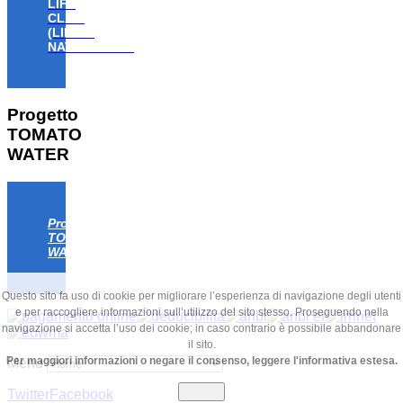
LIFE
CLAW
(LIFE18
NAT/IT/000806)
Progetto
TOMATO
WATER
Progetto
TOMATO
WATER
Questo sito fa uso di cookie per migliorare l’esperienza di navigazione degli utenti
e per raccogliere informazioni sull’utilizzo del sito stesso. Proseguendo nella
navigazione si accetta l’uso dei cookie; in caso contrario è possibile abbandonare
il sito.
Per maggiori informazioni o negare il consenso, leggere l'informativa estesa.
Menu
Chiudi
Twitter
Facebook