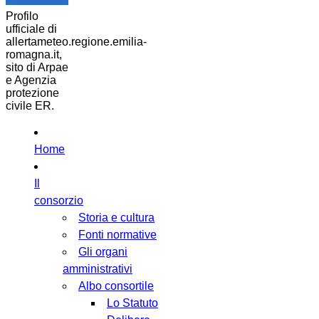
Profilo
ufficiale di
allertameteo.regione.emilia-
romagna.it,
sito di Arpae
e Agenzia
protezione
civile ER.
Home
Il
consorzio
Storia e cultura
Fonti normative
Gli organi
amministrativi
Albo consortile
Lo Statuto