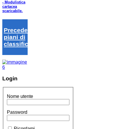
- Modulistica
cartacea
scaricabile.
Precedenti
piani di
classifica
Login
Nome utente
Password
Ricordami