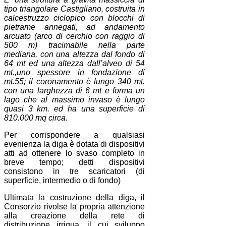
tipo triangolare Castigliano, costruita in
calcestruzzo ciclopico con blocchi di
pietrame annegati, ad andamento
arcuato (arco di cerchio con raggio di
500 m) tracimabile nella parte
mediana, con una altezza dal fondo di
64 mt ed una altezza dall’alveo di 54
mt.,uno spessore in fondazione di
mt.55; il coronamento è lungo 340 mt.
con una larghezza di 6 mt e forma un
lago che al massimo invaso è lungo
quasi 3 km. ed ha una superficie di
810.000 mq circa.
Per corrispondere a qualsiasi
evenienza la diga è dotata di dispositivi
atti ad ottenere lo svaso completo in
breve tempo; detti dispositivi
consistono in tre scaricatori (di
superficie, intermedio o di fondo)
Ultimata la costruzione della diga, il
Consorzio rivolse la propria attenzione
alla creazione della rete di
distribuzione irrigua, il cui sviluppo