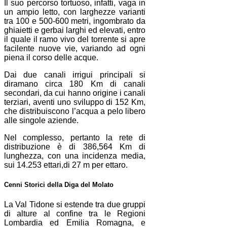
Il suo percorso tortuoso, infatti, vaga in
un ampio letto, con larghezze varianti
tra 100 e 500-600 metri, ingombrato da
ghiaietti e gerbai larghi ed elevati, entro
il quale il ramo vivo del torrente si apre
facilente nuove vie, variando ad ogni
piena il corso delle acque.
Dai due canali irrigui principali si
diramano circa 180 Km di canali
secondari, da cui hanno origine i canali
terziari, aventi uno sviluppo di 152 Km,
che distribuiscono l’acqua a pelo libero
alle singole aziende.
Nel complesso, pertanto la rete di
distribuzione è di 386,564 Km di
lunghezza, con una incidenza media,
sui 14.253 ettari,di 27 m per ettaro.
Cenni Storici della Diga del Molato
La Val Tidone si estende tra due gruppi
di alture al confine tra le Regioni
Lombardia ed Emilia Romagna, e