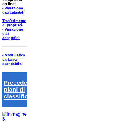
on line:
-
Variazione
dati catastali
-
Trasferimento
di proprietà
-
Variazione
dati
anagrafici
.
- Modulistica
cartacea
scaricabile.
Precedenti
piani di
classifica