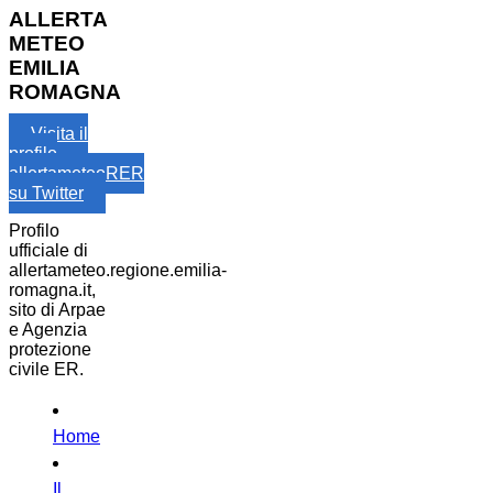
ALLERTA
METEO
EMILIA
ROMAGNA
Visita il
profilo
allertameteoRER
su Twitter
Profilo
ufficiale di
allertameteo.regione.emilia-
romagna.it,
sito di Arpae
e Agenzia
protezione
civile ER.
Home
Il