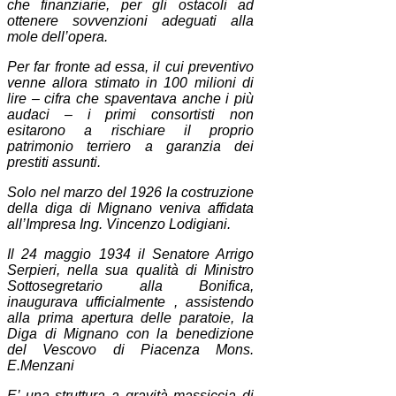
che finanziarie, per gli ostacoli ad
ottenere sovvenzioni adeguati alla
mole dell’opera.
Per far fronte ad essa, il cui preventivo
venne allora stimato in 100 milioni di
lire – cifra che spaventava anche i più
audaci – i primi consortisti non
esitarono a rischiare il proprio
patrimonio terriero a garanzia dei
prestiti assunti.
Solo nel marzo del 1926 la costruzione
della diga di Mignano veniva affidata
all’Impresa Ing. Vincenzo Lodigiani.
Il 24 maggio 1934 il Senatore Arrigo
Serpieri, nella sua qualità di Ministro
Sottosegretario alla Bonifica,
inaugurava ufficialmente , assistendo
alla prima apertura delle paratoie, la
Diga di Mignano con la benedizione
del Vescovo di Piacenza Mons.
E.Menzani
E’ una struttura a gravità massiccia di