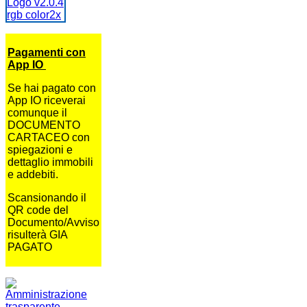
Pagamenti con
App IO
Se hai pagato con
App IO riceverai
comunque il
DOCUMENTO
CARTACEO con
spiegazioni e
dettaglio immobili
e addebiti.
Scansionando il
QR code del
Documento/Avviso
risulterà GIA
PAGATO