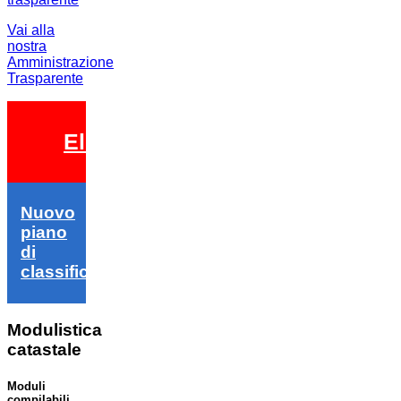
Vai alla
nostra
Amministrazione
Trasparente
Elezioni 2026
Nuovo
piano
di
classifica
Modulistica
catastale
Moduli
compilabili