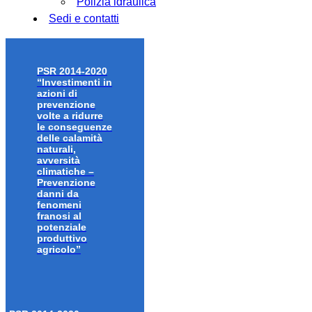
Polizia idraulica
Sedi e contatti
PSR 2014-2020
“Investimenti in
azioni di
prevenzione
volte a ridurre
le conseguenze
delle calamità
naturali,
avversità
climatiche –
Prevenzione
danni da
fenomeni
franosi al
potenziale
produttivo
agricolo”