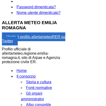
Password dimenticata?
Nome utente dimenticato?
ALLERTA METEO EMILIA
ROMAGNA
Visita il profilo allertameteoRER su
Twitter
Profilo ufficiale di
allertameteo.regione.emilia-
romagna.it, sito di Arpae e Agenzia
protezione civile ER.
Home
Il consorzio
Storia e cultura
Fonti normative
Gli organi
amministrativi
Albo consortile