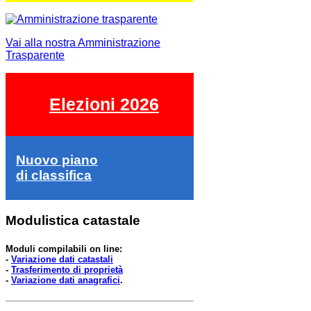
Vai alla nostra Amministrazione
Trasparente
Elezioni 2026
Nuovo piano
di classifica
Modulistica catastale
Moduli compilabili on line:
-
Variazione dati catastali
-
Trasferimento di proprietà
-
Variazione dati anagrafici
.