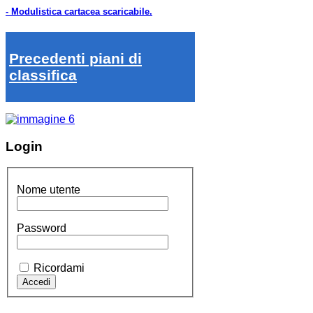
- Modulistica cartacea scaricabile.
Precedenti piani di
classifica
Login
Nome utente
Password
Ricordami