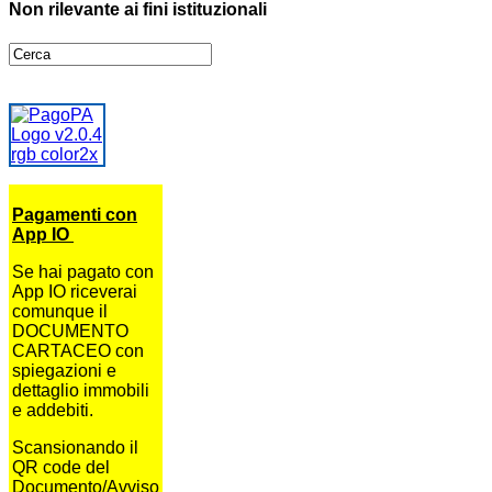
Non rilevante ai fini istituzionali
Pagamenti con
App IO
Se hai pagato con
App IO riceverai
comunque il
DOCUMENTO
CARTACEO con
spiegazioni e
dettaglio immobili
e addebiti.
Scansionando il
QR code del
Documento/Avviso