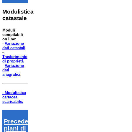
Modulistica
catastale
Moduli
compilabili
on line:
-
Variazione
dati catastali
-
Trasferimento
di proprietà
-
Variazione
dati
anagrafici
.
- Modulistica
cartacea
scaricabile.
Precedenti
piani di