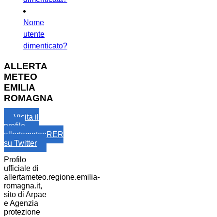
Nome
utente
dimenticato?
ALLERTA
METEO
EMILIA
ROMAGNA
Visita il
profilo
allertameteoRER
su Twitter
Profilo
ufficiale di
allertameteo.regione.emilia-
romagna.it,
sito di Arpae
e Agenzia
protezione