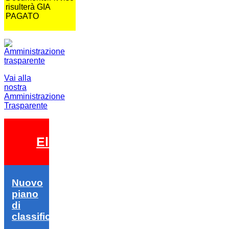
risulterà GIA
PAGATO
Vai alla
nostra
Amministrazione
Trasparente
Elezioni 2026
Nuovo
piano
di
classifica