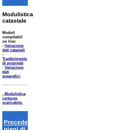
Modulistica
catastale
Moduli
compilabili
on line:
-
Variazione
dati catastali
-
Trasferimento
di proprietà
-
Variazione
dati
anagrafici
.
- Modulistica
cartacea
scaricabile.
Precedenti
piani di