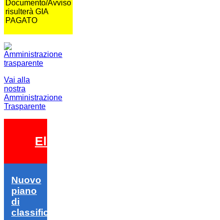
Documento/Avviso
risulterà GIA
PAGATO
Vai alla
nostra
Amministrazione
Trasparente
Elezioni 2026
Nuovo
piano
di
classifica