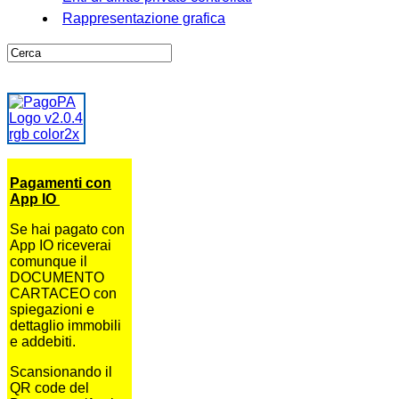
Rappresentazione grafica
Pagamenti con
App IO
Se hai pagato con
App IO riceverai
comunque il
DOCUMENTO
CARTACEO con
spiegazioni e
dettaglio immobili
e addebiti.
Scansionando il
QR code del