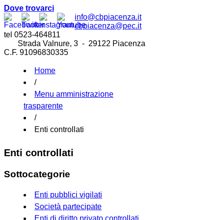
Dove trovarci
info@cbpiacenza.it
cbpiacenza@pec.it
tel 0523-464811
Strada Valnure, 3 - 29122 Piacenza
C.F. 91096830335
Home
/
Menu amministrazione
trasparente
/
Enti controllati
Enti controllati
Sottocategorie
Enti pubblici vigilati
Società partecipate
Enti di diritto privato controllati