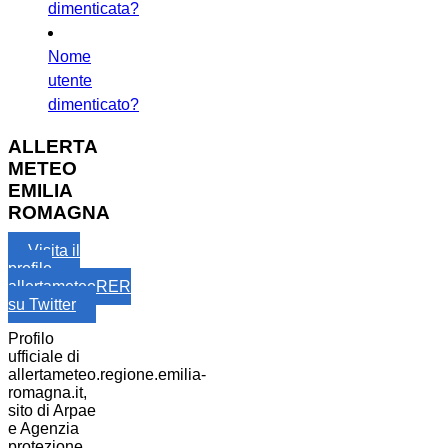
dimenticata?
Nome
utente
dimenticato?
ALLERTA
METEO
EMILIA
ROMAGNA
Visita il
profilo
allertameteoRER
su Twitter
Profilo
ufficiale di
allertameteo.regione.emilia-
romagna.it,
sito di Arpae
e Agenzia
protezione