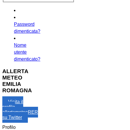
Password
dimenticata?
Nome
utente
dimenticato?
ALLERTA
METEO
EMILIA
ROMAGNA
Visita il
profilo
allertameteoRER
su Twitter
Profilo