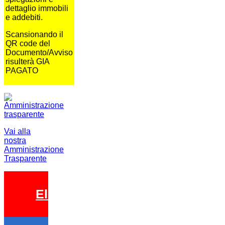
dettaglio immobili
e addebiti.
Scansionando il
QR code del
Documento/Avviso
risulterà GIA
PAGATO
Vai alla
nostra
Amministrazione
Trasparente
Elezioni 2026