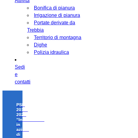
Attività
Bonifica di pianura
Irrigazione di pianura
Portate derivate da
Trebbia
Territorio di montagna
Dighe
Polizia idraulica
Sedi
e
contatti
PSR
2014-
2020
“Investimenti
in
azioni
di