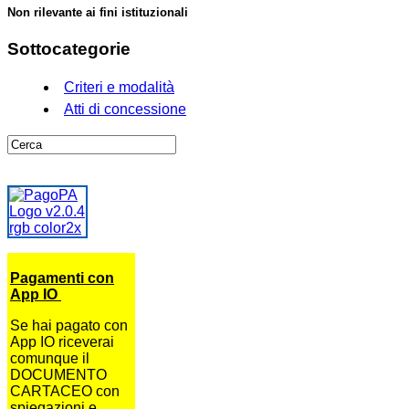
Non rilevante ai fini istituzionali
Sottocategorie
Criteri e modalità
Atti di concessione
Pagamenti con
App IO
Se hai pagato con
App IO riceverai
comunque il
DOCUMENTO
CARTACEO con
spiegazioni e