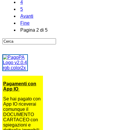
4
5
Avanti
Fine
Pagina 2 di 5
Pagamenti con
App IO
Se hai pagato con
App IO riceverai
comunque il
DOCUMENTO
CARTACEO con
spiegazioni e