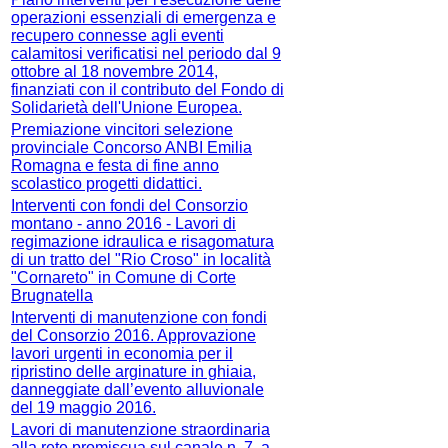
operazioni essenziali di emergenza e
recupero connesse agli eventi
calamitosi verificatisi nel periodo dal 9
ottobre al 18 novembre 2014,
finanziati con il contributo del Fondo di
Solidarietà dell'Unione Europea.
Premiazione vincitori selezione
provinciale Concorso ANBI Emilia
Romagna e festa di fine anno
scolastico progetti didattici.
Interventi con fondi del Consorzio
montano - anno 2016 - Lavori di
regimazione idraulica e risagomatura
di un tratto del "Rio Croso" in località
"Cornareto" in Comune di Corte
Brugnatella
Interventi di manutenzione con fondi
del Consorzio 2016. Approvazione
lavori urgenti in economia per il
ripristino delle arginature in ghiaia,
danneggiate dall’evento alluvionale
del 19 maggio 2016.
Lavori di manutenzione straordinaria
alla rete promiscua sul canale n. 7, a