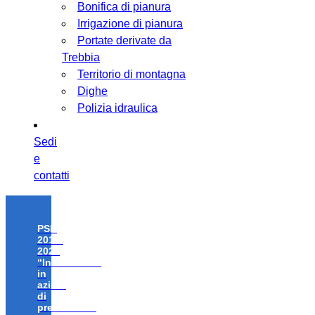
Bonifica di pianura
Irrigazione di pianura
Portate derivate da
Trebbia
Territorio di montagna
Dighe
Polizia idraulica
Sedi
e
contatti
PSR
2014-
2020
“Investimenti
in
azioni
di
prevenzione