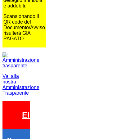
dettaglio immobili
e addebiti.
Scansionando il
QR code del
Documento/Avviso
risulterà GIA
PAGATO
Vai alla
nostra
Amministrazione
Trasparente
Elezioni 2026