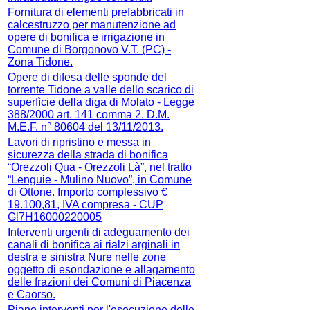
Fornitura di elementi prefabbricati in
calcestruzzo per manutenzione ad
opere di bonifica e irrigazione in
Comune di Borgonovo V.T. (PC) -
Zona Tidone.
Opere di difesa delle sponde del
torrente Tidone a valle dello scarico di
superfìcie della diga di Molato - Legge
388/2000 art. 141 comma 2. D.M.
M.E.F. n° 80604 del 13/11/2013.
Lavori di ripristino e messa in
sicurezza della strada di bonifica
“Orezzoli Qua - Orezzoli Là”, nel tratto
“Lenguie - Mulino Nuovo”, in Comune
di Ottone. Importo complessivo €
19.100,81, IVA compresa - CUP
Gl7H16000220005
Interventi urgenti di adeguamento dei
canali di bonifica ai rialzi arginali in
destra e sinistra Nure nelle zone
oggetto di esondazione e allagamento
delle frazioni dei Comuni di Piacenza
e Caorso.
Piano interventi per l'esecuzione delle