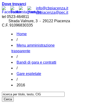
Dove trovarci
info@cbpiacenza.it
cbpiacenza@pec.it
tel 0523-464811
Strada Valnure, 3 - 29122 Piacenza
C.F. 91096830335
Home
/
Menu amministrazione
trasparente
/
Bandi di gara e contratti
/
Gare espletate
/
2016