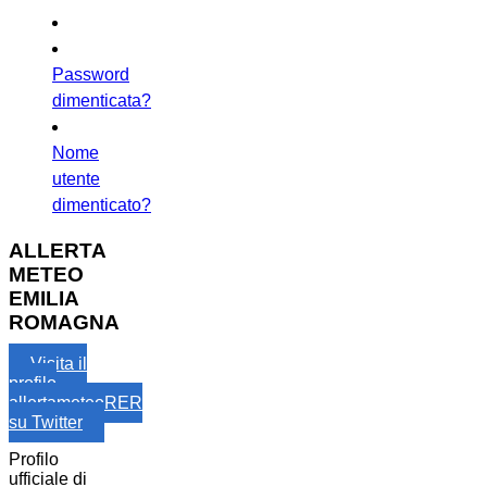
Password
dimenticata?
Nome
utente
dimenticato?
ALLERTA
METEO
EMILIA
ROMAGNA
Visita il
profilo
allertameteoRER
su Twitter
Profilo
ufficiale di