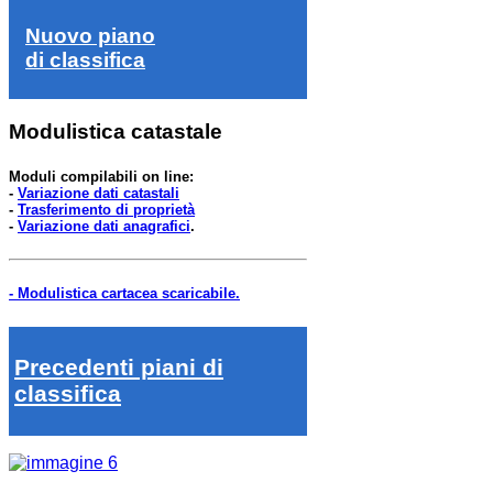
Nuovo piano
di classifica
Modulistica catastale
Moduli compilabili on line:
-
Variazione dati catastali
-
Trasferimento di proprietà
-
Variazione dati anagrafici
.
- Modulistica cartacea scaricabile.
Precedenti piani di
classifica