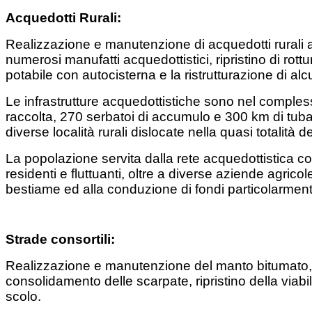
Acquedotti Rurali:
Realizzazione e manutenzione di acquedotti rurali att
numerosi manufatti acquedottistici, ripristino di rott
potabile con autocisterna e la ristrutturazione di alc
Le infrastrutture acquedottistiche sono nel compless
raccolta, 270 serbatoi di accumulo e 300 km di tubaz
diverse località rurali dislocate nella quasi totali
La popolazione servita dalla rete acquedottistica con
residenti e fluttuanti, oltre a diverse aziende agricol
bestiame ed alla conduzione di fondi particolarmente 
Strade consortili:
Realizzazione e manutenzione del manto bitumato, m
consolidamento delle scarpate, ripristino della viabi
scolo.