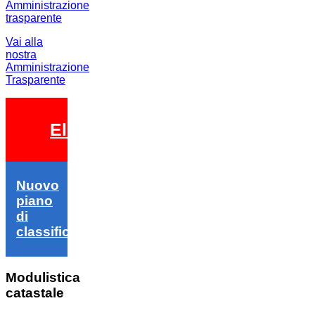
Vai alla
nostra
Amministrazione
Trasparente
Elezioni 2026
Nuovo
piano
di
classifica
Modulistica
catastale