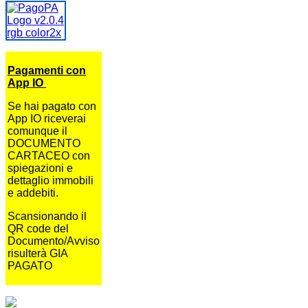
Pagamenti con
App IO
Se hai pagato con
App IO riceverai
comunque il
DOCUMENTO
CARTACEO con
spiegazioni e
dettaglio immobili
e addebiti.
Scansionando il
QR code del
Documento/Avviso
risulterà GIA
PAGATO