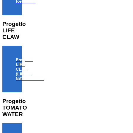
forestale”
Progetto
LIFE
CLAW
Progetto
LIFE
CLAW
(LIFE18
NAT/IT/000806)
Progetto
TOMATO
WATER