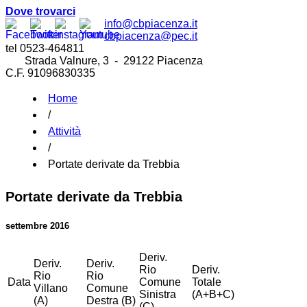
Dove trovarci
info@cbpiacenza.it
cbpiacenza@pec.it
tel 0523-464811
Strada Valnure, 3 - 29122 Piacenza
C.F. 91096830335
Home
/
Attività
/
Portate derivate da Trebbia
Portate derivate da Trebbia
settembre 2016
Deriv.
Deriv.
Deriv.
Rio
Deriv.
Rio
Rio
Data
Comune
Totale
Villano
Comune
Sinistra
(A+B+C)
(A)
Destra (B)
(C)