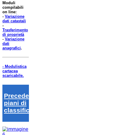
Moduli
compilabili
on line:
-
Variazione
dati catastali
-
Trasferimento
di proprietà
-
Variazione
dati
anagrafici
.
- Modulistica
cartacea
scaricabile.
Precedenti
piani di
classifica