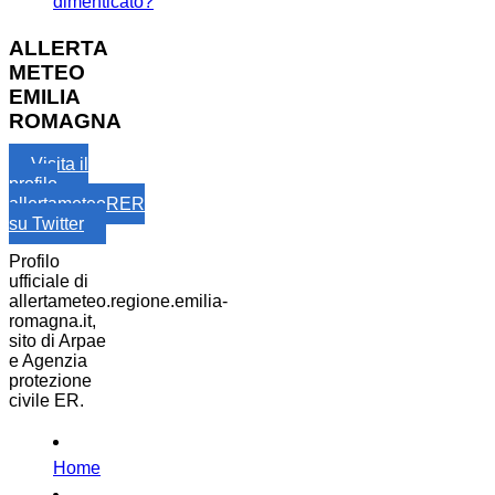
dimenticato?
ALLERTA
METEO
EMILIA
ROMAGNA
Visita il
profilo
allertameteoRER
su Twitter
Profilo
ufficiale di
allertameteo.regione.emilia-
romagna.it,
sito di Arpae
e Agenzia
protezione
civile ER.
Home