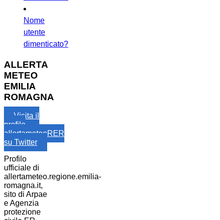
Nome
utente
dimenticato?
ALLERTA
METEO
EMILIA
ROMAGNA
Visita il
profilo
allertameteoRER
su Twitter
Profilo
ufficiale di
allertameteo.regione.emilia-
romagna.it,
sito di Arpae
e Agenzia
protezione