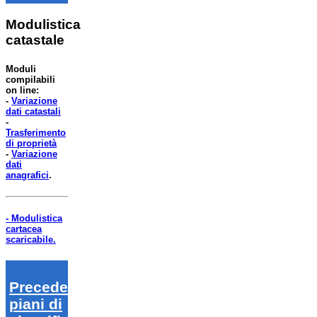
Modulistica
catastale
Moduli
compilabili
on line:
-
Variazione
dati catastali
-
Trasferimento
di proprietà
-
Variazione
dati
anagrafici
.
- Modulistica
cartacea
scaricabile.
Precedenti
piani di