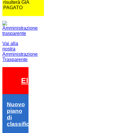
risulterà GIA
PAGATO
Vai alla
nostra
Amministrazione
Trasparente
Elezioni 2026
Nuovo
piano
di
classifica