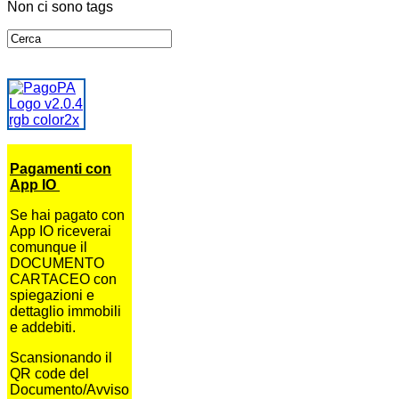
Non ci sono tags
Pagamenti con
App IO
Se hai pagato con
App IO riceverai
comunque il
DOCUMENTO
CARTACEO con
spiegazioni e
dettaglio immobili
e addebiti.
Scansionando il
QR code del
Documento/Avviso