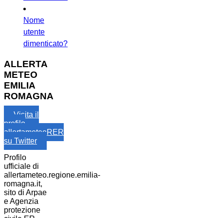
Nome
utente
dimenticato?
ALLERTA
METEO
EMILIA
ROMAGNA
Visita il
profilo
allertameteoRER
su Twitter
Profilo
ufficiale di
allertameteo.regione.emilia-
romagna.it,
sito di Arpae
e Agenzia
protezione