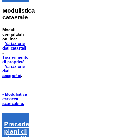
Modulistica
catastale
Moduli
compilabili
on line:
-
Variazione
dati catastali
-
Trasferimento
di proprietà
-
Variazione
dati
anagrafici
.
- Modulistica
cartacea
scaricabile.
Precedenti
piani di