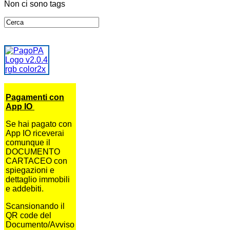
Non ci sono tags
Pagamenti con
App IO
Se hai pagato con
App IO riceverai
comunque il
DOCUMENTO
CARTACEO con
spiegazioni e
dettaglio immobili
e addebiti.
Scansionando il
QR code del
Documento/Avviso