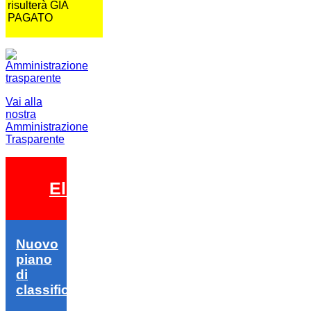
risulterà GIA
PAGATO
Vai alla
nostra
Amministrazione
Trasparente
Elezioni 2026
Nuovo
piano
di
classifica