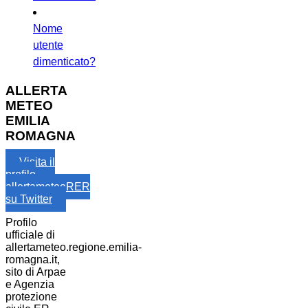
Nome
utente
dimenticato?
ALLERTA
METEO
EMILIA
ROMAGNA
Visita il
profilo
allertameteoRER
su Twitter
Profilo
ufficiale di
allertameteo.regione.emilia-
romagna.it,
sito di Arpae
e Agenzia
protezione