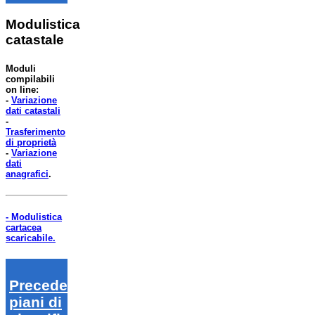
Modulistica
catastale
Moduli
compilabili
on line:
-
Variazione
dati catastali
-
Trasferimento
di proprietà
-
Variazione
dati
anagrafici
.
- Modulistica
cartacea
scaricabile.
Precedenti
piani di