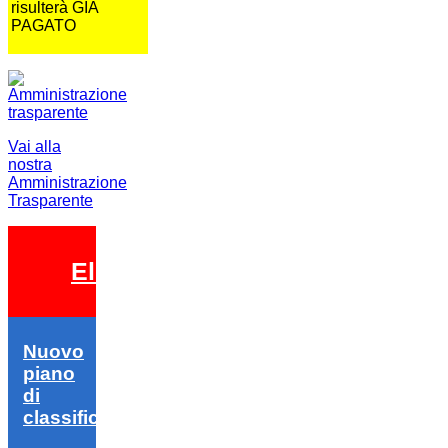
risulterà GIA
PAGATO
Vai alla
nostra
Amministrazione
Trasparente
Elezioni 2026
Nuovo
piano
di
classifica