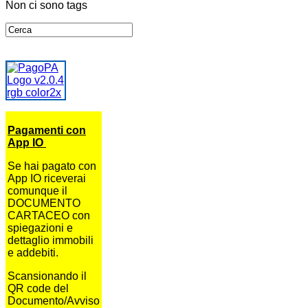
Non ci sono tags
Pagamenti con
App IO
Se hai pagato con
App IO riceverai
comunque il
DOCUMENTO
CARTACEO con
spiegazioni e
dettaglio immobili
e addebiti.
Scansionando il
QR code del
Documento/Avviso