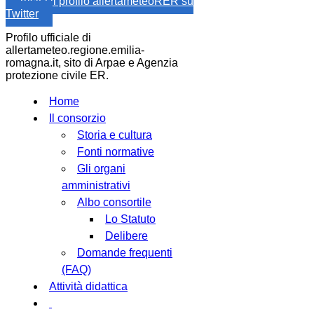
Visita il profilo allertameteoRER su
Twitter
Profilo ufficiale di
allertameteo.regione.emilia-
romagna.it, sito di Arpae e Agenzia
protezione civile ER.
Home
Il consorzio
Storia e cultura
Fonti normative
Gli organi
amministrativi
Albo consortile
Lo Statuto
Delibere
Domande frequenti
(FAQ)
Attività didattica