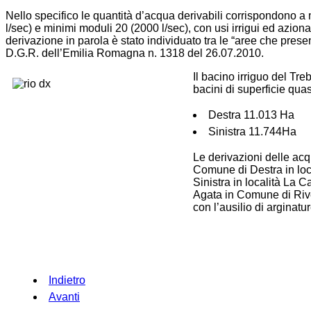
Nello specifico le quantità d’acqua derivabili corrispondono 
l/sec) e minimi moduli 20 (2000 l/sec), con usi irrigui ed aziona
derivazione in parola è stato individuato tra le “aree che prese
D.G.R. dell’Emilia Romagna n. 1318 del 26.07.2010.
Il bacino irriguo del Tre
bacini di superficie qua
Destra 11.013 Ha
Sinistra 11.744Ha
Le derivazioni delle acq
Comune di Destra in lo
Sinistra in località La 
Agata in Comune di River
con l’ausilio di arginatu
Indietro
Avanti