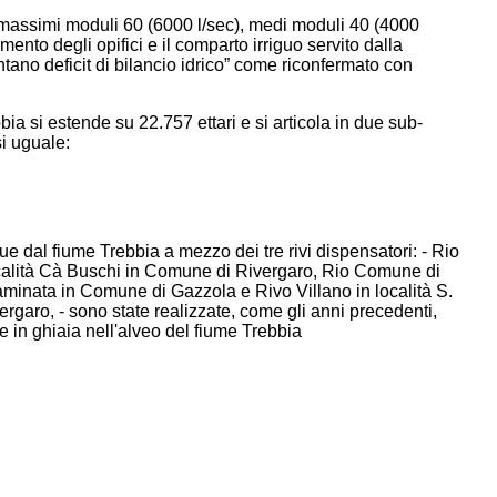
a massimi moduli 60 (6000 l/sec), medi moduli 40 (4000
mento degli opifici e il comparto irriguo servito dalla
ntano deficit di bilancio idrico” come riconfermato con
bbia si estende su 22.757 ettari e si articola in due sub-
si uguale:
ue dal fiume Trebbia a mezzo dei tre rivi dispensatori: - Rio
calità Cà Buschi in Comune di Rivergaro, Rio Comune di
Caminata in Comune di Gazzola e Rivo Villano in località S.
garo, - sono state realizzate, come gli anni precedenti,
re in ghiaia nell'alveo del fiume Trebbia