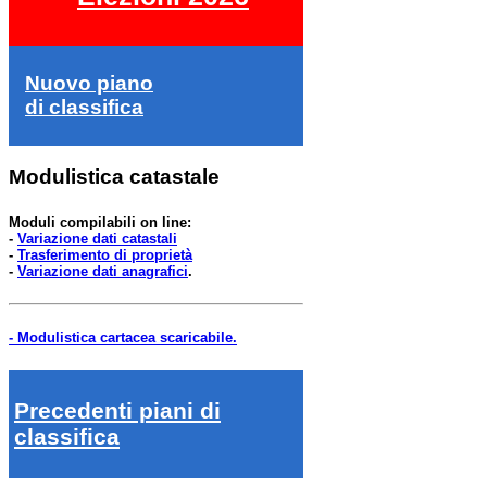
Nuovo piano
di classifica
Modulistica catastale
Moduli compilabili on line:
-
Variazione dati catastali
-
Trasferimento di proprietà
-
Variazione dati anagrafici
.
- Modulistica cartacea scaricabile.
Precedenti piani di
classifica