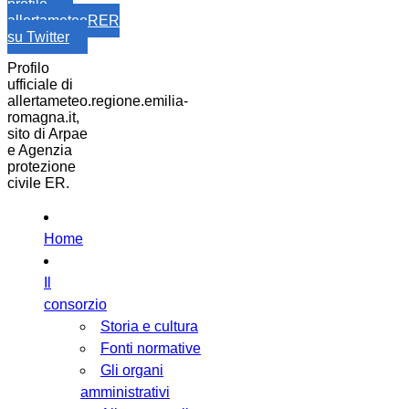
profilo
allertameteoRER
su Twitter
Profilo
ufficiale di
allertameteo.regione.emilia-
romagna.it,
sito di Arpae
e Agenzia
protezione
civile ER.
Home
Il
consorzio
Storia e cultura
Fonti normative
Gli organi
amministrativi