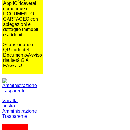
App IO riceverai
comunque il
DOCUMENTO
CARTACEO con
spiegazioni e
dettaglio immobili
e addebiti.
Scansionando il
QR code del
Documento/Avviso
risulterà GIA
PAGATO
Vai alla
nostra
Amministrazione
Trasparente