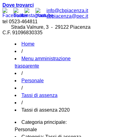
Dove trovarci
info@cbpiacenza.it
cbpiacenza@pec.it
tel 0523-464811
Strada Valnure, 3 - 29122 Piacenza
C.F. 91096830335
Home
/
Menu amministrazione
trasparente
/
Personale
/
Tassi di assenza
/
Tassi di assenza 2020
Categoria principale:
Personale
Categoria:
Tassi di assenza