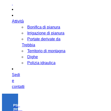
Attività
Bonifica di pianura
Irrigazione di pianura
Portate derivate da
Trebbia
Territorio di montagna
Dighe
Polizia idraulica
Sedi
e
contatti
PSR
2014-