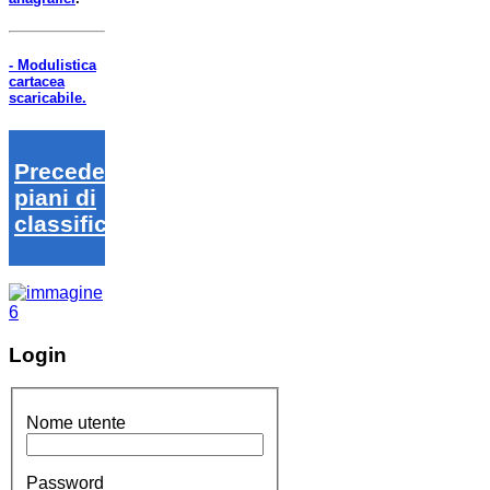
- Modulistica
cartacea
scaricabile.
Precedenti
piani di
classifica
Login
Nome utente
Password