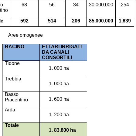
so
68
56
34
30.000.000
254
tino
le
592
514
206
85.000.000
1.639
Aree omogenee
BACINO
ETTARI IRRIGATI
DA CANALI
CONSORTILI
Tidone
000 ha
Trebbia
000 ha
Basso
600 ha
Piacentino
Arda
200 ha
Totale
83.800 ha