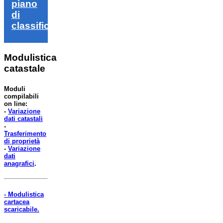
piano
di
classifica
Modulistica
catastale
Moduli
compilabili
on line:
-
Variazione
dati catastali
-
Trasferimento
di proprietà
-
Variazione
dati
anagrafici
.
- Modulistica
cartacea
scaricabile.