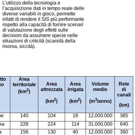
L’utilizzo della tecnologia e
l’acquisizione dati in tempo reale delle
diverse variabili in gioco, permette
infatti di rendere il SIS più performante
rispetto alla capacità di fornire scenari
di valutazione degli effetti sulle
decisioni da assumere specie nelle
situazioni di criticità (scarsità della
risorsa, siccità).
tto
Area
Area
Area
Volume
Rete
uo
territoriale
attrezzata
irrigata
medio
di
2
(km
)
canali
2
2
3
(km
)
(km
)
(m
/anno)
(km)
ne
140
104
18
12.000.000
385
ia
228
224
114
31.000.000
640
a
156
130
40
12.000.000
360