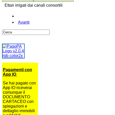
Ettari irrigati dai canali consortili
Avanti
Pagamenti con
App IO
Se hai pagato con
App IO riceverai
comunque il
DOCUMENTO
CARTACEO con
spiegazioni e
dettaglio immobili