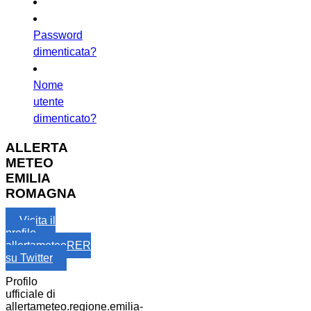
Password
dimenticata?
Nome
utente
dimenticato?
ALLERTA
METEO
EMILIA
ROMAGNA
Visita il
profilo
allertameteoRER
su Twitter
Profilo
ufficiale di
allertameteo.regione.emilia-