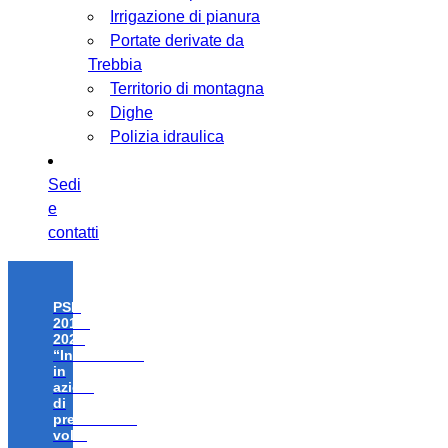
Irrigazione di pianura
Portate derivate da
Trebbia
Territorio di montagna
Dighe
Polizia idraulica
Sedi
e
contatti
PSR
2014-
2020
“Investimenti
in
azioni
di
prevenzione
volte