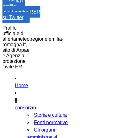
Visita il
profilo
allertameteoRER
su Twitter
Profilo
ufficiale di
allertameteo.regione.emilia-
romagna.it,
sito di Arpae
e Agenzia
protezione
civile ER.
Home
Il
consorzio
Storia e cultura
Fonti normative
Gli organi
amministrativi