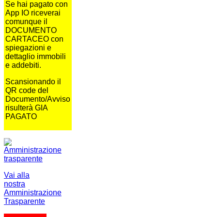
Se hai pagato con
App IO riceverai
comunque il
DOCUMENTO
CARTACEO con
spiegazioni e
dettaglio immobili
e addebiti.
Scansionando il
QR code del
Documento/Avviso
risulterà GIA
PAGATO
Vai alla
nostra
Amministrazione
Trasparente