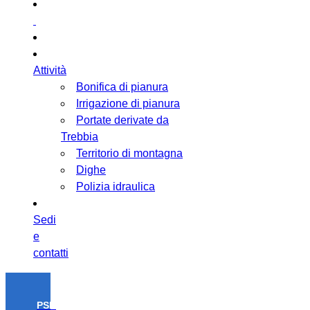
Attività
Bonifica di pianura
Irrigazione di pianura
Portate derivate da
Trebbia
Territorio di montagna
Dighe
Polizia idraulica
Sedi
e
contatti
PSR