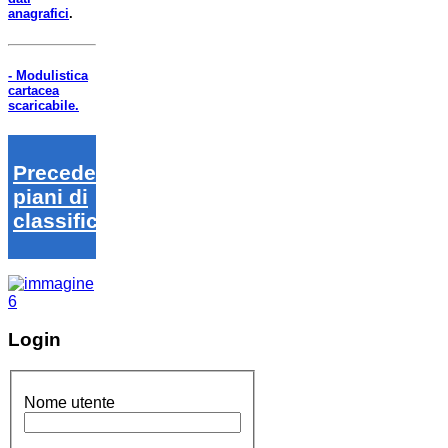
anagrafici
.
- Modulistica
cartacea
scaricabile.
Precedenti
piani di
classifica
Login
Nome utente