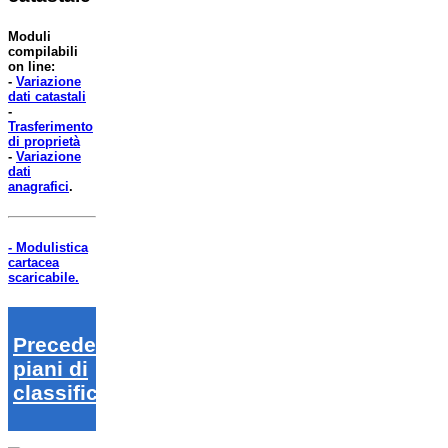
Moduli
compilabili
on line:
-
Variazione
dati catastali
-
Trasferimento
di proprietà
-
Variazione
dati
anagrafici
.
- Modulistica
cartacea
scaricabile.
Precedenti
piani di
classifica