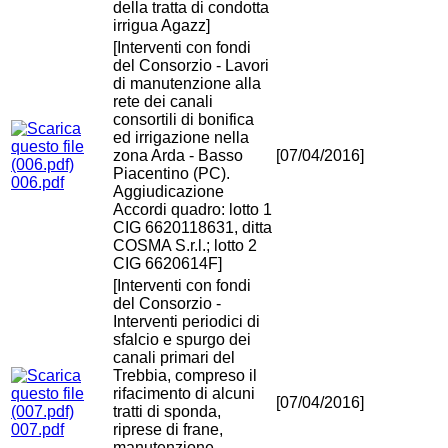
della tratta di condotta
irrigua Agazz]
[Interventi con fondi
del Consorzio - Lavori
di manutenzione alla
rete dei canali
consortili di bonifica
ed irrigazione nella
zona Arda - Basso
[07/04/2016]
Piacentino (PC).
006.pdf
Aggiudicazione
Accordi quadro: lotto 1
CIG 6620118631, ditta
COSMA S.r.l.; lotto 2
CIG 6620614F]
[Interventi con fondi
del Consorzio -
Interventi periodici di
sfalcio e spurgo dei
canali primari del
Trebbia, compreso il
rifacimento di alcuni
[07/04/2016]
tratti di sponda,
007.pdf
riprese di frane,
manutenzione