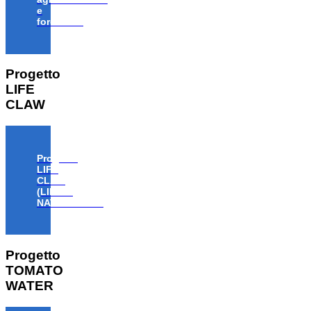
e
forestale”
Progetto
LIFE
CLAW
Progetto
LIFE
CLAW
(LIFE18
NAT/IT/000806)
Progetto
TOMATO
WATER