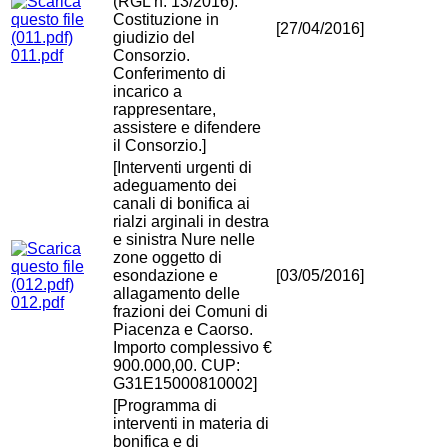
(RGL n. 13/2016).
Costituzione in
[27/04/2016]
giudizio del
011.pdf
Consorzio.
Conferimento di
incarico a
rappresentare,
assistere e difendere
il Consorzio.]
[Interventi urgenti di
adeguamento dei
canali di bonifica ai
rialzi arginali in destra
e sinistra Nure nelle
zone oggetto di
esondazione e
[03/05/2016]
allagamento delle
012.pdf
frazioni dei Comuni di
Piacenza e Caorso.
Importo complessivo €
900.000,00. CUP:
G31E15000810002]
[Programma di
interventi in materia di
bonifica e di