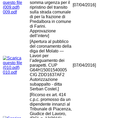
somma urgenza per il
[07/04/2016]
ripristino del transito
009.pdf
sulla strada comunale
di per la frazione di
Predalbora in comune
di Farini.
Approvazione
dell’interv]
[Apertura al pubblico
del coronamento della
diga del Molato —
Lavori per
l’adeguamento dei
parapetti. CUP
[07/04/2016]
G64H15001540005
010.pdf
CIG ZDD1637AF2
Autorizzazione
subappalto - ditta
Serban Costel.]
[Ricorso ex art. 414
c.p.c. promosso da un
dipendente innanzi al
Tribunale di Piacenza,
Giudice del Lavoro,