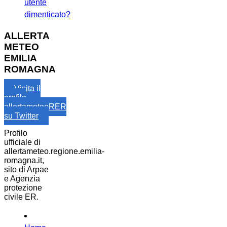
utente
dimenticato?
ALLERTA
METEO
EMILIA
ROMAGNA
Visita il
profilo
allertameteoRER
su Twitter
Profilo
ufficiale di
allertameteo.regione.emilia-
romagna.it,
sito di Arpae
e Agenzia
protezione
civile ER.