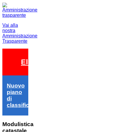
Vai alla
nostra
Amministrazione
Trasparente
Elezioni 2026
Nuovo
piano
di
classifica
Modulistica
catastale