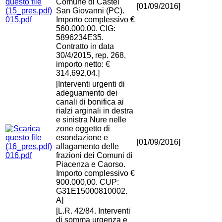
Comune di Castel
[01/09/2016]
San Giovanni (PC).
015.pdf
Importo complessivo €
560.000,00. CIG:
5896234E35.
Contratto in data
30/4/2015, rep. 268,
importo netto: €
314.692,04.]
[Interventi urgenti di
adeguamento dei
canali di bonifica ai
rialzi arginali in destra
e sinistra Nure nelle
zone oggetto di
esondazione e
[01/09/2016]
allagamento delle
016.pdf
frazioni dei Comuni di
Piacenza e Caorso.
Importo complessivo €
900.000,00. CUP:
G31E15000810002.
A]
[L.R. 42/84. Interventi
di somma urgenza e