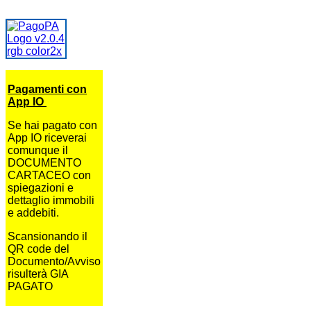
Pagamenti con
App IO
Se hai pagato con
App IO riceverai
comunque il
DOCUMENTO
CARTACEO con
spiegazioni e
dettaglio immobili
e addebiti.
Scansionando il
QR code del
Documento/Avviso
risulterà GIA
PAGATO