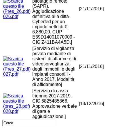
pilotaggio remoto
(SAPR).
[21/11/2016]
Aggiudicazione
026.pdf
definitiva alla ditta
Cyberfed per un
importo netto di €
6.880,00. CUP
E39D14001070009 -
CIG Z411BA4A5D.]
[Servizio di vigilanza
privata mediante di
sistemi di allarme e di
videosorveglianza
[21/11/2016]
degli immobili e degli
027.pdf
impianti consortili -
Anno 2017. Modalità
di affidamento]
[Servizio di cassa
triennio 2017-2019.
CIG 6825485866.
[13/12/2016]
Approvazione verbale
028.pdf
di gara e
aggiudicazione.]