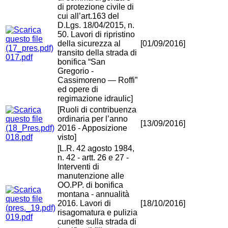
di protezione civile di
cui all’art.163 del
D.Lgs. 18/04/2015, n.
50. Lavori di ripristino
della sicurezza al
[01/09/2016]
transito della strada di
017.pdf
bonifica “San
Gregorio -
Cassimoreno — Roffi”
ed opere di
regimazione idraulic]
[Ruoli di contribuenza
ordinaria per l’anno
[13/09/2016]
2016 - Apposizione
018.pdf
visto]
[L.R. 42 agosto 1984,
n. 42 - artt. 26 e 27 -
Interventi di
manutenzione alle
OO.PP. di bonifica
montana - annualità
2016. Lavori di
[18/10/2016]
risagomatura e pulizia
019.pdf
cunette sulla strada di