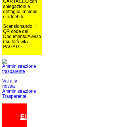
CARTACEO con
spiegazioni e
dettaglio immobili
e addebiti.
Scansionando il
QR code del
Documento/Avviso
risulterà GIA
PAGATO
Vai alla
nostra
Amministrazione
Trasparente
Elezioni 2026