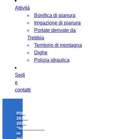
Attività
Bonifica di pianura
Irrigazione di pianura
Portate derivate da
Trebbia
Territorio di montagna
Dighe
Polizia idraulica
Sedi
e
contatti
PSR
2014-
2020
“Investimenti
in
azioni