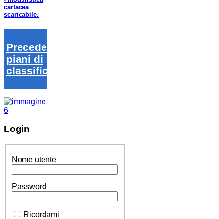
cartacea
scaricabile.
Precedenti
piani di
classifica
Login
Nome utente
Password
Ricordami