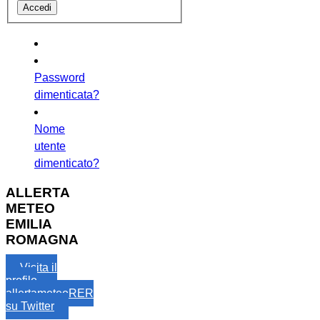
Password
dimenticata?
Nome
utente
dimenticato?
ALLERTA
METEO
EMILIA
ROMAGNA
Visita il
profilo
allertameteoRER
su Twitter