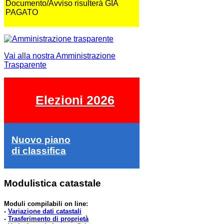
Documento/Avviso risulterà GIA
PAGATO
Vai alla nostra Amministrazione
Trasparente
Elezioni 2026
Nuovo piano
di classifica
Modulistica catastale
Moduli compilabili on line:
-
Variazione dati catastali
-
Trasferimento di proprietà