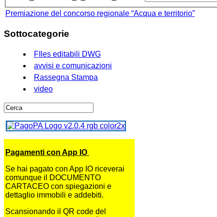
Premiazione del concorso regionale “Acqua e territorio”
Sottocategorie
FIles editabili DWG
avvisi e comunicazioni
Rassegna Stampa
video
Pagamenti con App IO
Se hai pagato con App IO riceverai
comunque il DOCUMENTO
CARTACEO con spiegazioni e
dettaglio immobili e addebiti.
Scansionando il QR code del