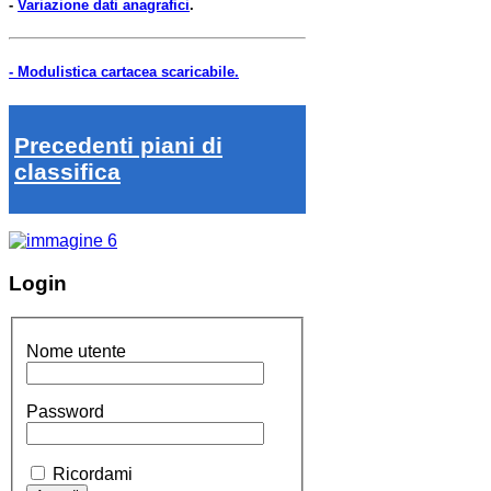
-
Variazione dati anagrafici
.
- Modulistica cartacea scaricabile.
Precedenti piani di
classifica
Login
Nome utente
Password
Ricordami