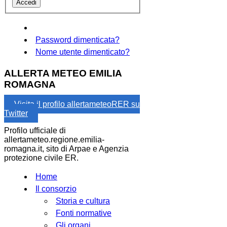
Password dimenticata?
Nome utente dimenticato?
ALLERTA METEO EMILIA
ROMAGNA
Visita il profilo allertameteoRER su
Twitter
Profilo ufficiale di
allertameteo.regione.emilia-
romagna.it, sito di Arpae e Agenzia
protezione civile ER.
Home
Il consorzio
Storia e cultura
Fonti normative
Gli organi