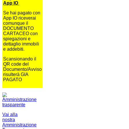
App IO
Se hai pagato con
App IO riceverai
comunque il
DOCUMENTO
CARTACEO con
spiegazioni e
dettaglio immobili
e addebiti.
Scansionando il
QR code del
Documento/Avviso
risulterà GIA
PAGATO
Vai alla
nostra
Amministrazione