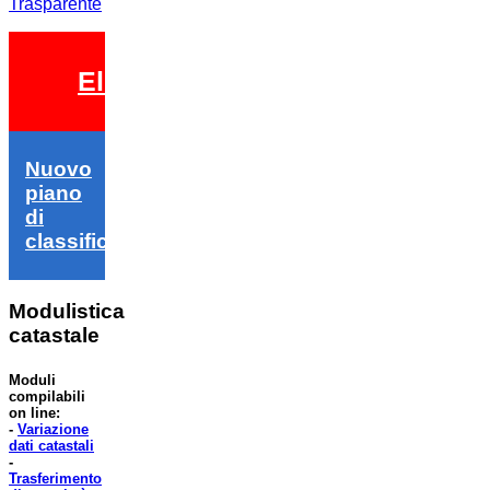
Trasparente
Elezioni 2026
Nuovo
piano
di
classifica
Modulistica
catastale
Moduli
compilabili
on line:
-
Variazione
dati catastali
-
Trasferimento