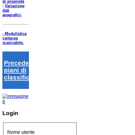
di proprietà
-
Variazione
dati
anagrafici
.
- Modulistica
cartacea
scaricabile.
Precedenti
piani di
classifica
Login
Nome utente