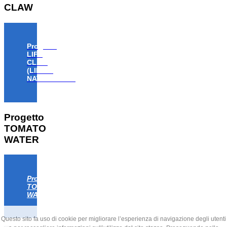
CLAW
Progetto
LIFE
CLAW
(LIFE18
NAT/IT/000806)
Progetto
TOMATO
WATER
Progetto
TOMATO
WATER
Questo sito fa uso di cookie per migliorare l’esperienza di navigazione degli utenti