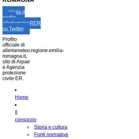
Visita il
profilo
allertameteoRER
su Twitter
Profilo
ufficiale di
allertameteo.regione.emilia-
romagna.it,
sito di Arpae
e Agenzia
protezione
civile ER.
Home
Il
consorzio
Storia e cultura
Fonti normative